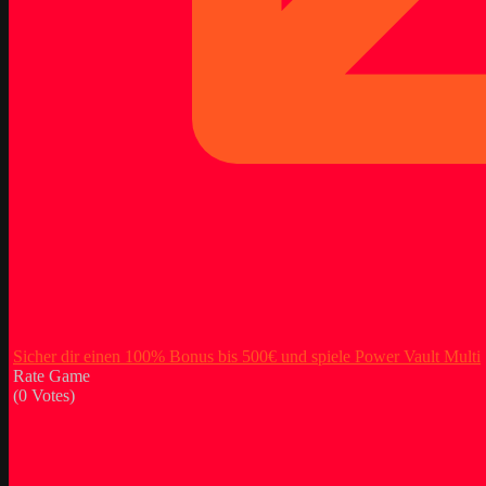
Sicher dir einen 100% Bonus bis 500€ und spiele Power Vault Multi
Rate Game
(
0
Votes)