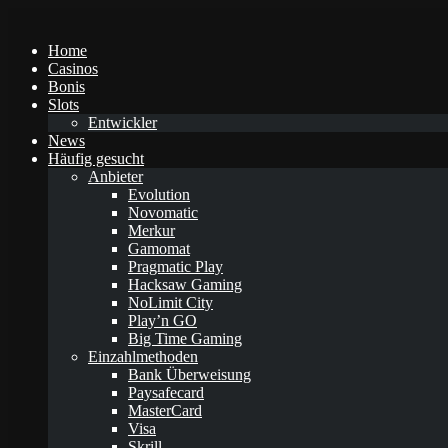
Home
Casinos
Bonis
Slots
Entwickler
News
Häufig gesucht
Anbieter
Evolution
Novomatic
Merkur
Gamomat
Pragmatic Play
Hacksaw Gaming
NoLimit City
Play’n GO
Big Time Gaming
Einzahlmethoden
Bank Überweisung
Paysafecard
MasterCard
Visa
Skrill