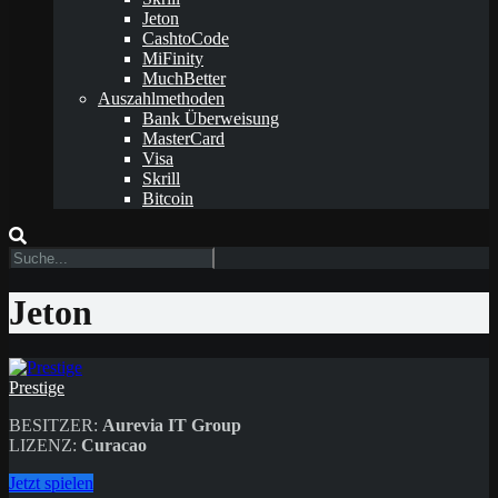
Jeton
CashtoCode
MiFinity
MuchBetter
Auszahlmethoden
Bank Überweisung
MasterCard
Visa
Skrill
Bitcoin
Jeton
Prestige
BESITZER:
Aurevia IT Group
LIZENZ:
Curacao
Jetzt spielen