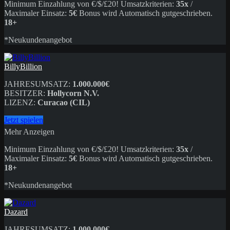
Minimum Einzahlung von €/$/£20! Umsatzkriterien:
35x
/
Maximaler Einsatz:
5€
Bonus wird Automatisch gutgeschrieben.
18+
*Neukundenangebot
BillyBillion
JAHRESUMSATZ:
1.000.000€
BESITZER:
Hollycorn N.V.
LIZENZ:
Curacao (CIL)
Jetzt spielen
Mehr Anzeigen
Minimum Einzahlung von €/$/£20! Umsatzkriterien:
35x
/
Maximaler Einsatz:
5€
Bonus wird Automatisch gutgeschrieben.
18+
*Neukundenangebot
Dazard
JAHRESUMSATZ:
1.000.000€