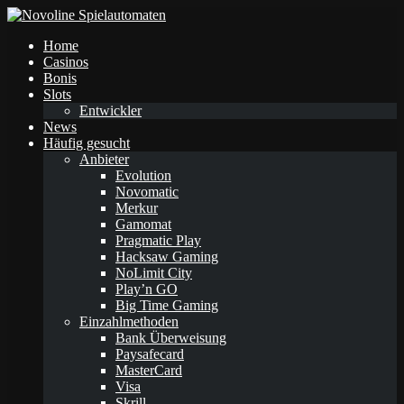
Home
Casinos
Bonis
Slots
Entwickler
News
Häufig gesucht
Anbieter
Evolution
Novomatic
Merkur
Gamomat
Pragmatic Play
Hacksaw Gaming
NoLimit City
Play’n GO
Big Time Gaming
Einzahlmethoden
Bank Überweisung
Paysafecard
MasterCard
Visa
Skrill