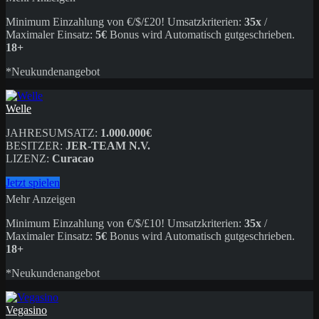
Minimum Einzahlung von €/$/£20! Umsatzkriterien:
35x
/
Maximaler Einsatz:
5€
Bonus wird Automatisch gutgeschrieben.
18+
*Neukundenangebot
Welle
JAHRESUMSATZ:
1.000.000€
BESITZER:
JER-TEAM N.V.
LIZENZ:
Curacao
Jetzt spielen
Mehr Anzeigen
Minimum Einzahlung von €/$/£10! Umsatzkriterien:
35x
/
Maximaler Einsatz:
5€
Bonus wird Automatisch gutgeschrieben.
18+
*Neukundenangebot
Vegasino