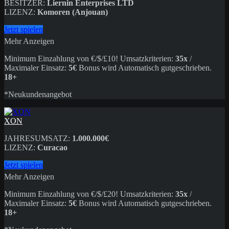
BESITZER:
Liernin Enterprises LTD
LIZENZ:
Komoren (Anjouan)
Jetzt spielen
Mehr Anzeigen
Minimum Einzahlung von €/$/£10! Umsatzkriterien:
35x
/
Maximaler Einsatz:
5€
Bonus wird Automatisch gutgeschrieben.
18+
*Neukundenangebot
XON
JAHRESUMSATZ:
1.000.000€
LIZENZ:
Curacao
Jetzt spielen
Mehr Anzeigen
Minimum Einzahlung von €/$/£20! Umsatzkriterien:
35x
/
Maximaler Einsatz:
5€
Bonus wird Automatisch gutgeschrieben.
18+