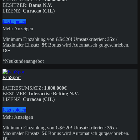
BESITZER:
Dama N.V.
LIZENZ:
Curacao (CIL)
Jetzt spielen
Mehr Anzeigen
Minimum Einzahlung von €/$/£20! Umsatzkriterien:
35x
/
Maximaler Einsatz:
5€
Bonus wird Automatisch gutgeschrieben.
18+
*Neukundenangebot
FanSport
JAHRESUMSATZ:
1.000.000€
BESITZER:
Interactive Betting N.V.
LIZENZ:
Curacao (CIL)
Jetzt spielen
Mehr Anzeigen
Minimum Einzahlung von €/$/£20! Umsatzkriterien:
35x
/
Maximaler Einsatz:
5€
Bonus wird Automatisch gutgeschrieben.
18+