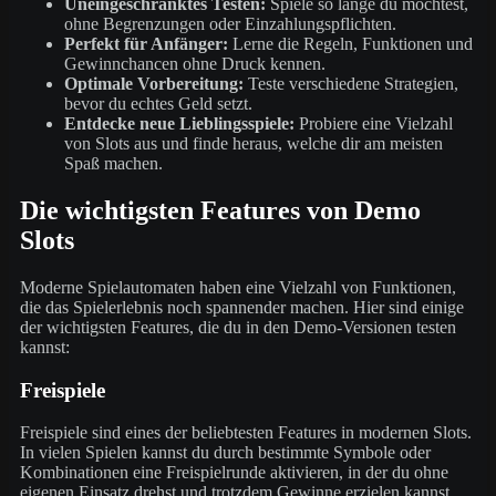
Uneingeschränktes Testen:
Spiele so lange du möchtest,
ohne Begrenzungen oder Einzahlungspflichten.
Perfekt für Anfänger:
Lerne die Regeln, Funktionen und
Gewinnchancen ohne Druck kennen.
Optimale Vorbereitung:
Teste verschiedene Strategien,
bevor du echtes Geld setzt.
Entdecke neue Lieblingsspiele:
Probiere eine Vielzahl
von Slots aus und finde heraus, welche dir am meisten
Spaß machen.
Die wichtigsten Features von Demo
Slots
Moderne Spielautomaten haben eine Vielzahl von Funktionen,
die das Spielerlebnis noch spannender machen. Hier sind einige
der wichtigsten Features, die du in den Demo-Versionen testen
kannst:
Freispiele
Freispiele sind eines der beliebtesten Features in modernen Slots.
In vielen Spielen kannst du durch bestimmte Symbole oder
Kombinationen eine Freispielrunde aktivieren, in der du ohne
eigenen Einsatz drehst und trotzdem Gewinne erzielen kannst.