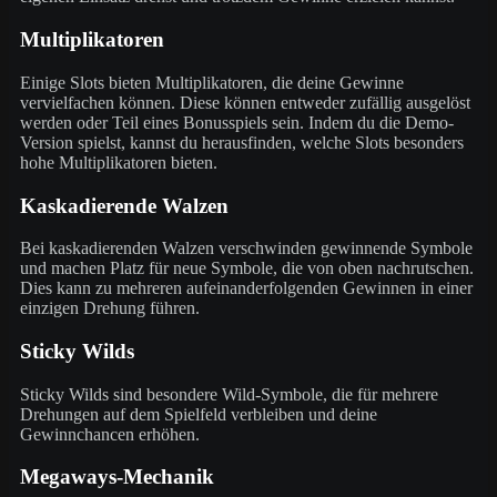
Multiplikatoren
Einige Slots bieten Multiplikatoren, die deine Gewinne
vervielfachen können. Diese können entweder zufällig ausgelöst
werden oder Teil eines Bonusspiels sein. Indem du die Demo-
Version spielst, kannst du herausfinden, welche Slots besonders
hohe Multiplikatoren bieten.
Kaskadierende Walzen
Bei kaskadierenden Walzen verschwinden gewinnende Symbole
und machen Platz für neue Symbole, die von oben nachrutschen.
Dies kann zu mehreren aufeinanderfolgenden Gewinnen in einer
einzigen Drehung führen.
Sticky Wilds
Sticky Wilds sind besondere Wild-Symbole, die für mehrere
Drehungen auf dem Spielfeld verbleiben und deine
Gewinnchancen erhöhen.
Megaways-Mechanik