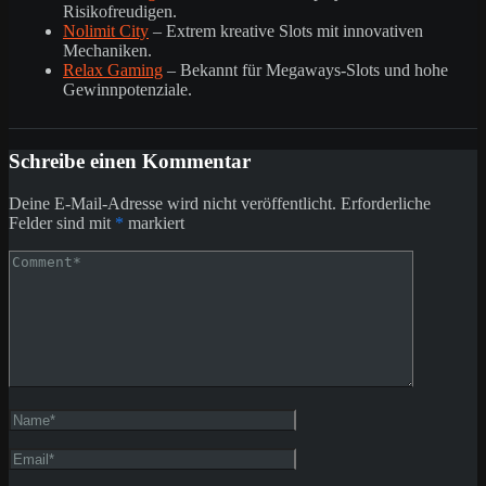
Risikofreudigen.
Nolimit City
– Extrem kreative Slots mit innovativen
Mechaniken.
Relax Gaming
– Bekannt für Megaways-Slots und hohe
Gewinnpotenziale.
Schreibe einen Kommentar
Deine E-Mail-Adresse wird nicht veröffentlicht.
Erforderliche
Felder sind mit
*
markiert