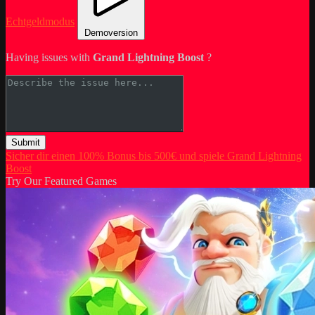
Echtgeldmodus
Demoversion
Having issues with
Grand Lightning Boost
?
Submit
Sicher dir einen 100% Bonus bis 500€ und spiele Grand Lightning
Boost
Try Our Featured Games