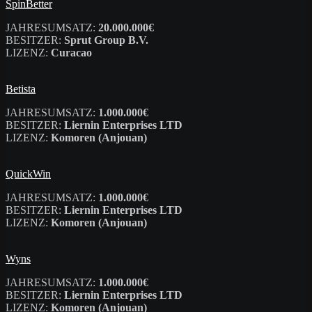
SpinBetter
JAHRESUMSATZ:
20.000.000€
BESITZER:
Sprut Group B.V.
LIZENZ:
Curacao
Betista
JAHRESUMSATZ:
1.000.000€
BESITZER:
Liernin Enterprises LTD
LIZENZ:
Komoren (Anjouan)
QuickWin
JAHRESUMSATZ:
1.000.000€
BESITZER:
Liernin Enterprises LTD
LIZENZ:
Komoren (Anjouan)
Wyns
JAHRESUMSATZ:
1.000.000€
BESITZER:
Liernin Enterprises LTD
LIZENZ:
Komoren (Anjouan)