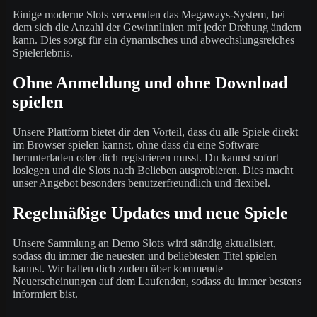
Einige moderne Slots verwenden das Megaways-System, bei
dem sich die Anzahl der Gewinnlinien mit jeder Drehung ändern
kann. Dies sorgt für ein dynamisches und abwechslungsreiches
Spielerlebnis.
Ohne Anmeldung und ohne Download
spielen
Unsere Plattform bietet dir den Vorteil, dass du alle Spiele direkt
im Browser spielen kannst, ohne dass du eine Software
herunterladen oder dich registrieren musst. Du kannst sofort
loslegen und die Slots nach Belieben ausprobieren. Dies macht
unser Angebot besonders benutzerfreundlich und flexibel.
Regelmäßige Updates und neue Spiele
Unsere Sammlung an Demo Slots wird ständig aktualisiert,
sodass du immer die neuesten und beliebtesten Titel spielen
kannst. Wir halten dich zudem über kommende
Neuerscheinungen auf dem Laufenden, sodass du immer bestens
informiert bist.