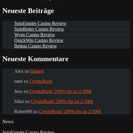
Neueste Beiträge
SpinEmpire Casino Review
SpinBetter Casino Review
Wyns Casino Review
QuickWin Casino Review
Betista Casino Review
Neueste Kommentare
Alex
zu
Dazard
rami
zu
CryptoRush
Jens
zu
CryptoRush: 200% bis zu 2.500€
Silizi
zu
CryptoRush: 200% bis zu 2.500€
Robert99
zu
CryptoRush: 200% bis zu 2.500€
News
SpinEmpire Casino Review