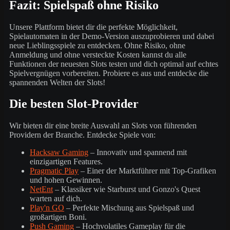
Fazit: Spielspaß ohne Risiko
Unsere Plattform bietet dir die perfekte Möglichkeit,
Spielautomaten in der Demo-Version auszuprobieren und dabei
neue Lieblingsspiele zu entdecken. Ohne Risiko, ohne
Anmeldung und ohne versteckte Kosten kannst du alle
Funktionen der neuesten Slots testen und dich optimal auf echtes
Spielvergnügen vorbereiten. Probiere es aus und entdecke die
spannenden Welten der Slots!
Die besten Slot-Provider
Wir bieten dir eine breite Auswahl an Slots von führenden
Providern der Branche. Entdecke Spiele von:
Hacksaw Gaming
– Innovativ und spannend mit
einzigartigen Features.
Pragmatic Play
– Einer der Marktführer mit Top-Grafiken
und hohen Gewinnen.
NetEnt
– Klassiker wie Starburst und Gonzo's Quest
warten auf dich.
Play'n GO
– Perfekte Mischung aus Spielspaß und
großartigen Boni.
Push Gaming
– Hochvolatiles Gameplay für die