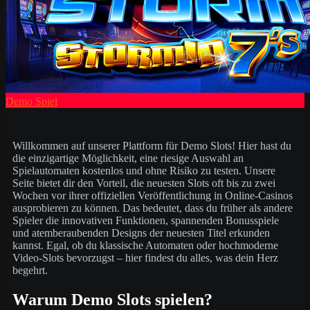
Demo Spiel
Willkommen auf unserer Plattform für Demo Slots! Hier hast du
die einzigartige Möglichkeit, eine riesige Auswahl an
Spielautomaten kostenlos und ohne Risiko zu testen. Unsere
Seite bietet dir den Vorteil, die neuesten Slots oft bis zu zwei
Wochen vor ihrer offiziellen Veröffentlichung in Online-Casinos
ausprobieren zu können. Das bedeutet, dass du früher als andere
Spieler die innovativen Funktionen, spannenden Bonusspiele
und atemberaubenden Designs der neuesten Titel erkunden
kannst. Egal, ob du klassische Automaten oder hochmoderne
Video-Slots bevorzugst – hier findest du alles, was dein Herz
begehrt.
Warum Demo Slots spielen?