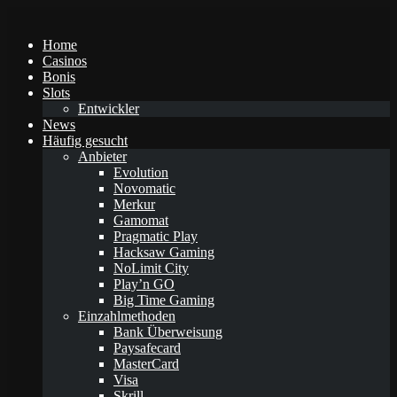
Home
Casinos
Bonis
Slots
Entwickler
News
Häufig gesucht
Anbieter
Evolution
Novomatic
Merkur
Gamomat
Pragmatic Play
Hacksaw Gaming
NoLimit City
Play’n GO
Big Time Gaming
Einzahlmethoden
Bank Überweisung
Paysafecard
MasterCard
Visa
Skrill