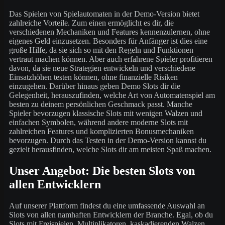
Das Spielen von Spielautomaten in der Demo-Version bietet
zahlreiche Vorteile. Zum einen ermöglicht es dir, die
verschiedenen Mechaniken und Features kennenzulernen, ohne
eigenes Geld einzusetzen. Besonders für Anfänger ist dies eine
große Hilfe, da sie sich so mit den Regeln und Funktionen
vertraut machen können. Aber auch erfahrene Spieler profitieren
davon, da sie neue Strategien entwickeln und verschiedene
Einsatzhöhen testen können, ohne finanzielle Risiken
einzugehen. Darüber hinaus geben Demo Slots dir die
Gelegenheit, herauszufinden, welche Art von Automatenspiel am
besten zu deinem persönlichen Geschmack passt. Manche
Spieler bevorzugen klassische Slots mit wenigen Walzen und
einfachen Symbolen, während andere moderne Slots mit
zahlreichen Features und komplizierten Bonusmechaniken
bevorzugen. Durch das Testen in der Demo-Version kannst du
gezielt herausfinden, welche Slots dir am meisten Spaß machen.
Unser Angebot: Die besten Slots von
allen Entwicklern
Auf unserer Plattform findest du eine umfassende Auswahl an
Slots von allen namhaften Entwicklern der Branche. Egal, ob du
Slots mit Freispielen, Multiplikatoren, kaskadierenden Walzen