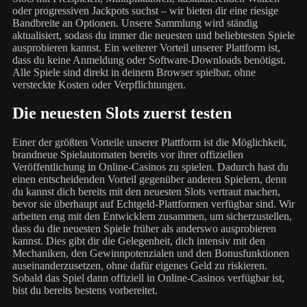
oder progressiven Jackpots suchst – wir bieten dir eine riesige
Bandbreite an Optionen. Unsere Sammlung wird ständig
aktualisiert, sodass du immer die neuesten und beliebtesten Spiele
ausprobieren kannst. Ein weiterer Vorteil unserer Plattform ist,
dass du keine Anmeldung oder Software-Downloads benötigst.
Alle Spiele sind direkt in deinem Browser spielbar, ohne
versteckte Kosten oder Verpflichtungen.
Die neuesten Slots zuerst testen
Einer der größten Vorteile unserer Plattform ist die Möglichkeit,
brandneue Spielautomaten bereits vor ihrer offiziellen
Veröffentlichung in Online-Casinos zu spielen. Dadurch hast du
einen entscheidenden Vorteil gegenüber anderen Spielern, denn
du kannst dich bereits mit den neuesten Slots vertraut machen,
bevor sie überhaupt auf Echtgeld-Plattformen verfügbar sind. Wir
arbeiten eng mit den Entwicklern zusammen, um sicherzustellen,
dass du die neuesten Spiele früher als anderswo ausprobieren
kannst. Dies gibt dir die Gelegenheit, dich intensiv mit den
Mechaniken, den Gewinnpotenzialen und den Bonusfunktionen
auseinanderzusetzen, ohne dafür eigenes Geld zu riskieren.
Sobald das Spiel dann offiziell in Online-Casinos verfügbar ist,
bist du bereits bestens vorbereitet.