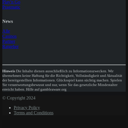
Play'n Go
Pragmatic
News
Alle
Casinos
Partner
Ratgeber
Hinweis
Die Inhalte dienen ausschließlich zu Informationszwecken. Wir
übernehmen keine Haftung für die Richtigkeit, Vollständigkeit und Aktualität
der bereitgestellten Informationen. Glücksspiel kann süchtig machen. Spielen
Sie verantwortungsbewusst und nur, wenn Sie das gesetzliche Mindestalter
erreicht haben. Hilfe auf gambleaware.org
© Copyright 2024
Privacy Policy
Terms and Conditions