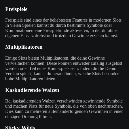
Freispiele
Freispiele sind eines der beliebtesten Features in modernen Slots.
In vielen Spielen kannst du durch bestimmte Symbole oder
Kombinationen eine Freispielrunde aktivieren, in der du ohne
eigenen Einsatz drehst und trotzdem Gewinne erzielen kannst.
Multiplikatoren
Einige Slots bieten Multiplikatoren, die deine Gewinne
vervielfachen können. Diese können entweder zufällig ausgelöst
werden oder Teil eines Bonusspiels sein. Indem du die Demo-
Version spielst, kannst du herausfinden, welche Slots besonders
hohe Multiplikatoren bieten.
Kaskadierende Walzen
Bei kaskadierenden Walzen verschwinden gewinnende Symbole
und machen Platz für neue Symbole, die von oben nachrutschen.
Dies kann zu mehreren aufeinanderfolgenden Gewinnen in einer
einzigen Drehung führen.
Sticky Wilds