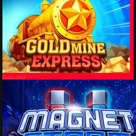
Demo Spiel