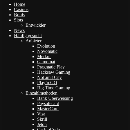
Home
Casinos
Bonis
Slots
Entwickler
News
Häufig gesucht
Anbieter
Evolution
Novomatic
Merkur
Gamomat
Pragmatic Play
Hacksaw Gaming
NoLimit City
Play’n GO
Big Time Gaming
Einzahlmethoden
Bank Überweisung
Paysafecard
MasterCard
Visa
Skrill
Jeton
CashtoCode