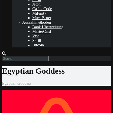
Jeton
CashtoCode
MiFinity
MuchBetter
Auszahlmethoden
Bank Überweisung
MasterCard
Visa
Skrill
Bitcoin
Egyptian Goddess
Egyptian Goddess