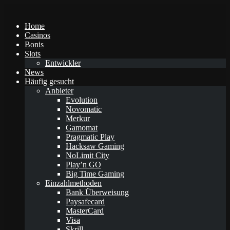
Home
Casinos
Bonis
Slots
Entwickler
News
Häufig gesucht
Anbieter
Evolution
Novomatic
Merkur
Gamomat
Pragmatic Play
Hacksaw Gaming
NoLimit City
Play’n GO
Big Time Gaming
Einzahlmethoden
Bank Überweisung
Paysafecard
MasterCard
Visa
Skrill