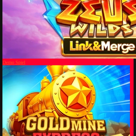
Demo Spiel