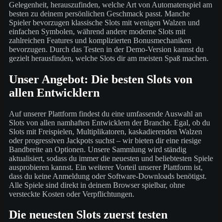
Gelegenheit, herauszufinden, welche Art von Automatenspiel am
besten zu deinem persönlichen Geschmack passt. Manche
Spieler bevorzugen klassische Slots mit wenigen Walzen und
einfachen Symbolen, während andere moderne Slots mit
zahlreichen Features und komplizierten Bonusmechaniken
bevorzugen. Durch das Testen in der Demo-Version kannst du
gezielt herausfinden, welche Slots dir am meisten Spaß machen.
Unser Angebot: Die besten Slots von
allen Entwicklern
Auf unserer Plattform findest du eine umfassende Auswahl an
Slots von allen namhaften Entwicklern der Branche. Egal, ob du
Slots mit Freispielen, Multiplikatoren, kaskadierenden Walzen
oder progressiven Jackpots suchst – wir bieten dir eine riesige
Bandbreite an Optionen. Unsere Sammlung wird ständig
aktualisiert, sodass du immer die neuesten und beliebtesten Spiele
ausprobieren kannst. Ein weiterer Vorteil unserer Plattform ist,
dass du keine Anmeldung oder Software-Downloads benötigst.
Alle Spiele sind direkt in deinem Browser spielbar, ohne
versteckte Kosten oder Verpflichtungen.
Die neuesten Slots zuerst testen