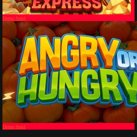
Demo Spiel
Demo Spiel