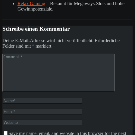
Relax Gaming
– Bekannt für Megaways-Slots und hohe
Gewinnpotenziale.
Schreibe einen Kommentar
Deine E-Mail-Adresse wird nicht veröffentlicht.
Erforderliche
Felder sind mit
*
markiert
Save my name, email, and website in this browser for the next