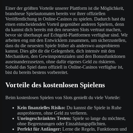
Einer der größten Vorteile unserer Plattform ist die Möglichkeit,
brandneue Spielautomaten bereits vor ihrer offiziellen
Veröffentlichung in Online-Casinos zu spielen. Dadurch hast du
einen entscheidenden Vorteil gegenüber anderen Spielern, denn
du kannst dich bereits mit den neuesten Slots vertraut machen,
bevor sie überhaupt auf Echtgeld-Plattformen verfügbar sind. Wir
arbeiten eng mit den Entwicklern zusammen, um sicherzustellen,
dass du die neuesten Spiele früher als anderswo ausprobieren
kannst. Dies gibt dir die Gelegenheit, dich intensiv mit den
Mechaniken, den Gewinnpotenzialen und den Bonusfunktionen
auseinanderzusetzen, ohne dafür eigenes Geld zu riskieren.
Sobald das Spiel dann offiziell in Online-Casinos verfügbar ist,
bist du bereits bestens vorbereitet.
Vorteile des kostenlosen Spielens
Beim kostenlosen Spielen von Slots genießt du viele Vorteile:
Kein finanzielles Risiko:
Du kannst die Spiele in Ruhe
ausprobieren, ohne Geld zu verlieren.
Uneingeschränktes Testen:
Spiele so lange du möchtest,
ohne Begrenzungen oder Einzahlungspflichten.
Perfekt für Anfänger:
Lerne die Regeln, Funktionen und