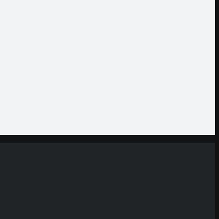
Suchen
Suchen
Neue Casinos
Prestige