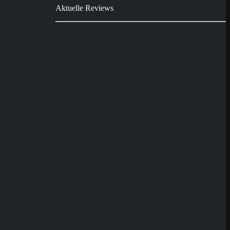
Aktuelle Reviews