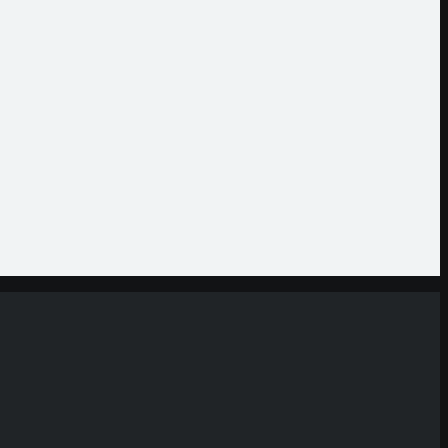
Suchen
Suchen
Neue Casinos
Prestige