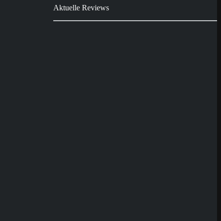
Aktuelle Reviews