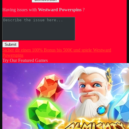
Having issues with
Westward Powerspins
?
Submit
Sicher dir einen 100% Bonus bis 500€ und spiele Westward
Powerspins
Try Our Featured Games