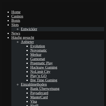
Home
Casinos
Bonis
Slots
Entwickler
News
Häufig gesucht
Anbieter
Evolution
Novomatic
Merkur
Gamomat
Pragmatic Play
Hacksaw Gaming
NoLimit City
Play’n GO
Big Time Gaming
Einzahlmethoden
Bank Überweisung
Paysafecard
MasterCard
Visa
Skrill