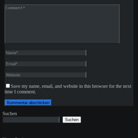
Save my name, email, and website in this browser for the next
time I comment.
Suchen
Suchen