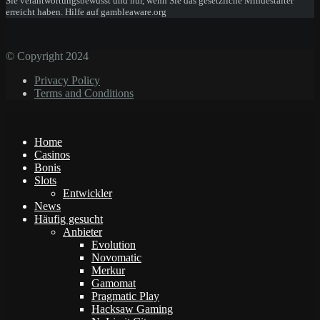
Sie verantwortungsbewusst und nur, wenn Sie das gesetzliche Mindestalter
erreicht haben. Hilfe auf gambleaware.org
© Copyright 2024
Privacy Policy
Terms and Conditions
Home
Casinos
Bonis
Slots
Entwickler
News
Häufig gesucht
Anbieter
Evolution
Novomatic
Merkur
Gamomat
Pragmatic Play
Hacksaw Gaming