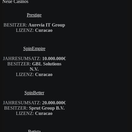
Neue Casinos
Prestige
BESITZER:
Aurevia IT Group
LIZENZ:
Curacao
SpinEmpire
JAHRESUMSATZ:
10.000.000€
BESITZER:
GBL Solutions
N.V.
LIZENZ:
Curacao
SpinBetter
JAHRESUMSATZ:
20.000.000€
BESITZER:
Sprut Group B.V.
LIZENZ:
Curacao
Betista