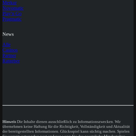
Merkur
Novomatic
Play'n Go
Pragmatic
News
Alle
Casinos
Partner
Ratgeber
Hinweis
Die Inhalte dienen ausschließlich zu Informationszwecken. Wir
übernehmen keine Haftung für die Richtigkeit, Vollständigkeit und Aktualität
der bereitgestellten Informationen. Glücksspiel kann süchtig machen. Spielen