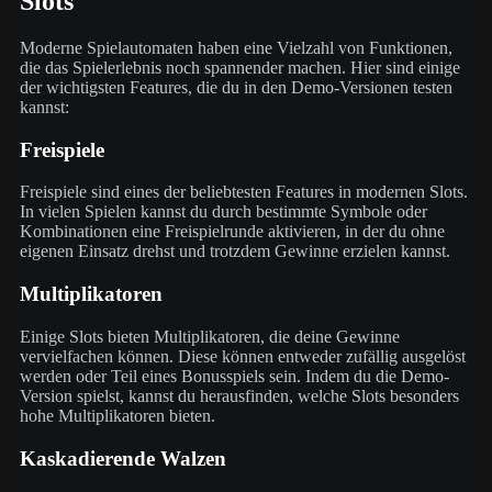
Slots
Moderne Spielautomaten haben eine Vielzahl von Funktionen,
die das Spielerlebnis noch spannender machen. Hier sind einige
der wichtigsten Features, die du in den Demo-Versionen testen
kannst:
Freispiele
Freispiele sind eines der beliebtesten Features in modernen Slots.
In vielen Spielen kannst du durch bestimmte Symbole oder
Kombinationen eine Freispielrunde aktivieren, in der du ohne
eigenen Einsatz drehst und trotzdem Gewinne erzielen kannst.
Multiplikatoren
Einige Slots bieten Multiplikatoren, die deine Gewinne
vervielfachen können. Diese können entweder zufällig ausgelöst
werden oder Teil eines Bonusspiels sein. Indem du die Demo-
Version spielst, kannst du herausfinden, welche Slots besonders
hohe Multiplikatoren bieten.
Kaskadierende Walzen