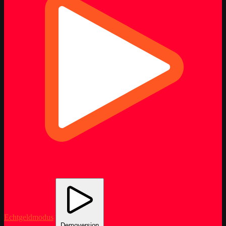
Echtgeldmodus
Demoversion