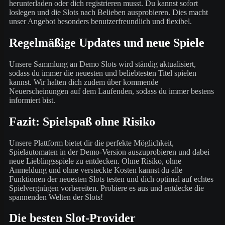
herunterladen oder dich registrieren musst. Du kannst sofort
loslegen und die Slots nach Belieben ausprobieren. Dies macht
unser Angebot besonders benutzerfreundlich und flexibel.
Regelmäßige Updates und neue Spiele
Unsere Sammlung an Demo Slots wird ständig aktualisiert,
sodass du immer die neuesten und beliebtesten Titel spielen
kannst. Wir halten dich zudem über kommende
Neuerscheinungen auf dem Laufenden, sodass du immer bestens
informiert bist.
Fazit: Spielspaß ohne Risiko
Unsere Plattform bietet dir die perfekte Möglichkeit,
Spielautomaten in der Demo-Version auszuprobieren und dabei
neue Lieblingsspiele zu entdecken. Ohne Risiko, ohne
Anmeldung und ohne versteckte Kosten kannst du alle
Funktionen der neuesten Slots testen und dich optimal auf echtes
Spielvergnügen vorbereiten. Probiere es aus und entdecke die
spannenden Welten der Slots!
Die besten Slot-Provider