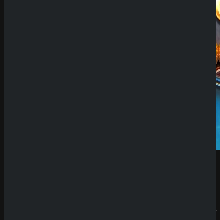
Neueste
Beiträge
SpinEmpir
e Casino