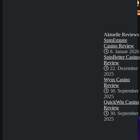
30. September
2025
QuickWin Casino
Review
Demo Spiel
30. September
2025
Aktuelle Reviews
SpinEmpire
Casino Review
8. Januar 2026
SpinBetter Casino
Review
22. Dezember
2025
Wyns Casino
Review
30. September
2025
QuickWin Casino
Review
30. September
Demo Spiel
2025