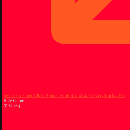
Sicher dir einen 100% Bonus bis 500€ und spiele Very Lucky 243
Rate Game
(
0
Votes)