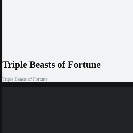
Aus
Triple Beasts of Fortune
Triple Beasts of Fortune