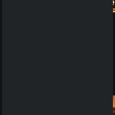
Demo Spiel
Demo Spiel