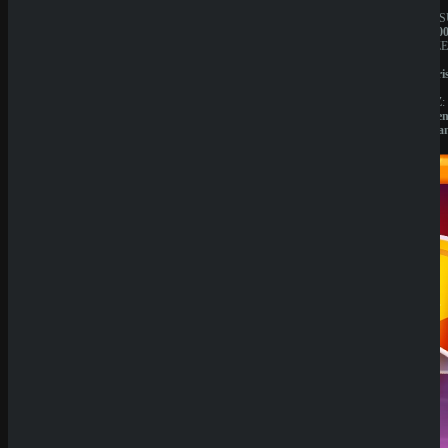
JAHRESUMSATZ:
JAHRES
1.000.000€
1.000.00
BESITZER:
BESITZE
Liernin
Liernin
Enterprises
Enterpri
LTD
LTD
LIZENZ:
LIZENZ:
Komoren
Komore
(Anjouan)
(Anjoua
Neueste
Beiträge
SpinEmpir
e Casino
Review
SpinBetter
Casino
Review
Wyns
Casino