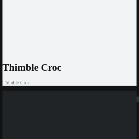
Jeton
CashtoCode
MiFinity
MuchBetter
Auszahlmethoden
Bank Überweisung
MasterCard
Visa
Skrill
Bitcoin
Thimble Croc
Thimble Croc
Suchen
Neue Casinos