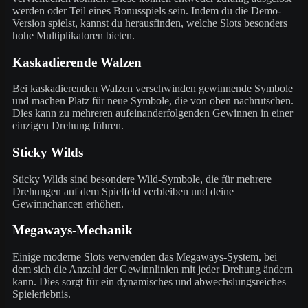
werden oder Teil eines Bonusspiels sein. Indem du die Demo-
Version spielst, kannst du herausfinden, welche Slots besonders
hohe Multiplikatoren bieten.
Kaskadierende Walzen
Bei kaskadierenden Walzen verschwinden gewinnende Symbole
und machen Platz für neue Symbole, die von oben nachrutschen.
Dies kann zu mehreren aufeinanderfolgenden Gewinnen in einer
einzigen Drehung führen.
Sticky Wilds
Sticky Wilds sind besondere Wild-Symbole, die für mehrere
Drehungen auf dem Spielfeld verbleiben und deine
Gewinnchancen erhöhen.
Megaways-Mechanik
Einige moderne Slots verwenden das Megaways-System, bei
dem sich die Anzahl der Gewinnlinien mit jeder Drehung ändern
kann. Dies sorgt für ein dynamisches und abwechslungsreiches
Spielerlebnis.