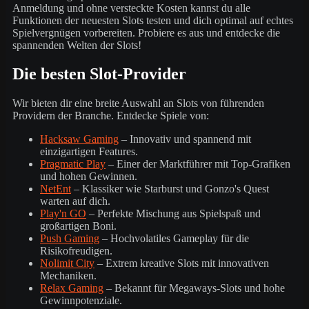
Anmeldung und ohne versteckte Kosten kannst du alle
Funktionen der neuesten Slots testen und dich optimal auf echtes
Spielvergnügen vorbereiten. Probiere es aus und entdecke die
spannenden Welten der Slots!
Die besten Slot-Provider
Wir bieten dir eine breite Auswahl an Slots von führenden
Providern der Branche. Entdecke Spiele von:
Hacksaw Gaming
– Innovativ und spannend mit
einzigartigen Features.
Pragmatic Play
– Einer der Marktführer mit Top-Grafiken
und hohen Gewinnen.
NetEnt
– Klassiker wie Starburst und Gonzo's Quest
warten auf dich.
Play'n GO
– Perfekte Mischung aus Spielspaß und
großartigen Boni.
Push Gaming
– Hochvolatiles Gameplay für die
Risikofreudigen.
Nolimit City
– Extrem kreative Slots mit innovativen
Mechaniken.
Relax Gaming
– Bekannt für Megaways-Slots und hohe
Gewinnpotenziale.