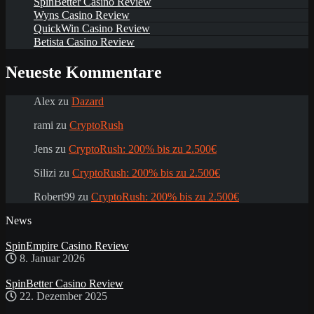
SpinBetter Casino Review
Wyns Casino Review
QuickWin Casino Review
Betista Casino Review
Neueste Kommentare
Alex
zu
Dazard
rami
zu
CryptoRush
Jens
zu
CryptoRush: 200% bis zu 2.500€
Silizi
zu
CryptoRush: 200% bis zu 2.500€
Robert99
zu
CryptoRush: 200% bis zu 2.500€
News
SpinEmpire Casino Review
8. Januar 2026
SpinBetter Casino Review
22. Dezember 2025