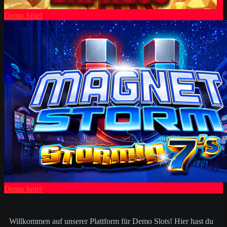
Demo Spiel
Demo Spiel
Willkommen auf unserer Plattform für Demo Slots! Hier hast du