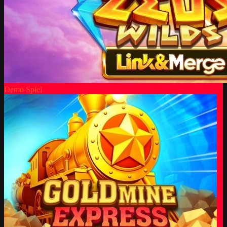
Demo Spiel