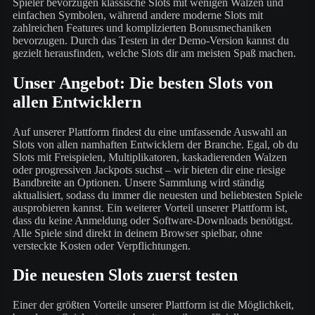
Spieler bevorzugen klassische Slots mit wenigen Walzen und
einfachen Symbolen, während andere moderne Slots mit
zahlreichen Features und komplizierten Bonusmechaniken
bevorzugen. Durch das Testen in der Demo-Version kannst du
gezielt herausfinden, welche Slots dir am meisten Spaß machen.
Unser Angebot: Die besten Slots von
allen Entwicklern
Auf unserer Plattform findest du eine umfassende Auswahl an
Slots von allen namhaften Entwicklern der Branche. Egal, ob du
Slots mit Freispielen, Multiplikatoren, kaskadierenden Walzen
oder progressiven Jackpots suchst – wir bieten dir eine riesige
Bandbreite an Optionen. Unsere Sammlung wird ständig
aktualisiert, sodass du immer die neuesten und beliebtesten Spiele
ausprobieren kannst. Ein weiterer Vorteil unserer Plattform ist,
dass du keine Anmeldung oder Software-Downloads benötigst.
Alle Spiele sind direkt in deinem Browser spielbar, ohne
versteckte Kosten oder Verpflichtungen.
Die neuesten Slots zuerst testen
Einer der größten Vorteile unserer Plattform ist die Möglichkeit,