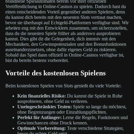
brandneue Spielautomaten bereits vor ihrer offiziellen
Veröffentlichung in Online-Casinos zu spielen. Dadurch hast du
einen entscheidenden Vorteil gegenüber anderen Spielern, denn
du kannst dich bereits mit den neuesten Slots vertraut machen,
bevor sie überhaupt auf Echtgeld-Plattformen verfügbar sind. Wir
arbeiten eng mit den Entwicklern zusammen, um sicherzustellen,
dass du die neuesten Spiele früher als anderswo ausprobieren
kannst. Dies gibt dir die Gelegenheit, dich intensiv mit den
Mechaniken, den Gewinnpotenzialen und den Bonusfunktionen
auseinanderzusetzen, ohne dafür eigenes Geld zu riskieren.
Sobald das Spiel dann offiziell in Online-Casinos verfügbar ist,
bist du bereits bestens vorbereitet.
Vorteile des kostenlosen Spielens
Beim kostenlosen Spielen von Slots genießt du viele Vorteile:
Kein finanzielles Risiko:
Du kannst die Spiele in Ruhe
ausprobieren, ohne Geld zu verlieren.
Uneingeschränktes Testen:
Spiele so lange du möchtest,
ohne Begrenzungen oder Einzahlungspflichten.
Perfekt für Anfänger:
Lerne die Regeln, Funktionen und
Gewinnchancen ohne Druck kennen.
Optimale Vorbereitung:
Teste verschiedene Strategien,
bevor du echtes Geld setzt.