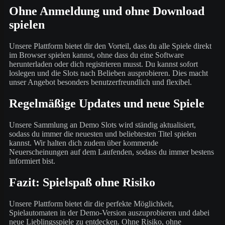
Ohne Anmeldung und ohne Download
spielen
Unsere Plattform bietet dir den Vorteil, dass du alle Spiele direkt
im Browser spielen kannst, ohne dass du eine Software
herunterladen oder dich registrieren musst. Du kannst sofort
loslegen und die Slots nach Belieben ausprobieren. Dies macht
unser Angebot besonders benutzerfreundlich und flexibel.
Regelmäßige Updates und neue Spiele
Unsere Sammlung an Demo Slots wird ständig aktualisiert,
sodass du immer die neuesten und beliebtesten Titel spielen
kannst. Wir halten dich zudem über kommende
Neuerscheinungen auf dem Laufenden, sodass du immer bestens
informiert bist.
Fazit: Spielspaß ohne Risiko
Unsere Plattform bietet dir die perfekte Möglichkeit,
Spielautomaten in der Demo-Version auszuprobieren und dabei
neue Lieblingsspiele zu entdecken. Ohne Risiko, ohne