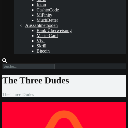
Jeton
CashtoCode
MiFinity
MuchBetter
Auszahlmethoden
Bank Überweisung
MasterCard
Visa
Skrill
Bitcoin
The Three Dudes
The Three Dudes