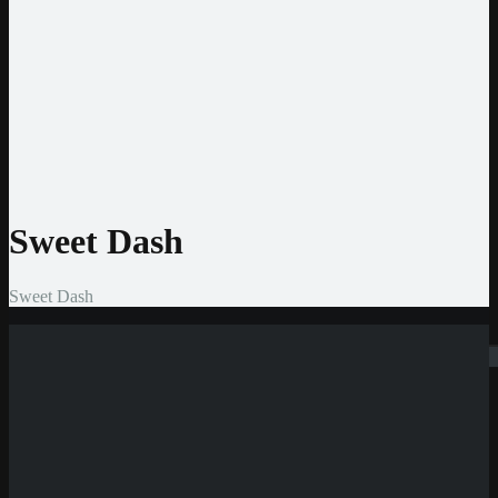
Jeton
CashtoCode
MiFinity
MuchBetter
Auszahlmethoden
Bank Überweisung
MasterCard
Visa
Skrill
Bitcoin
Sweet Dash
Sweet Dash
Suchen
Neue Casinos