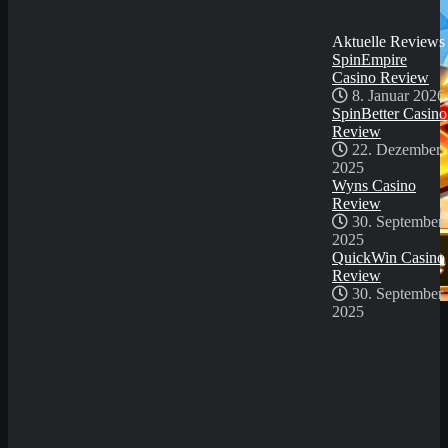
30. September
2025
Aktuelle Reviews
SpinEmpire
Casino Review
8. Januar 2026
SpinBetter Casino
Review
22. Dezember
2025
Wyns Casino
Review
30. September
2025
QuickWin Casino
Review
30. September
2025
Demo Spiel