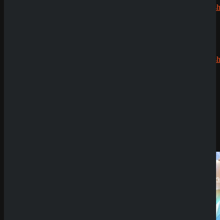
CryptoRush
200% bis
zu 2.500€
Echtgeldmodus
Robert99
Demoversion
zu
CryptoRush
Having issues with
Super Scatter X
?
200% bis
zu 2.500€
News
SpinEmpire Casino
Submit
Review
Sicher dir einen 100% Bonus bis 500€ und spiele
8. Januar 2026
Super Scatter X
SpinBetter Casino
Try Our Featured Games
Review
22. Dezember
2025
Wyns Casino Revie
30. September
2025
QuickWin Casino
Review