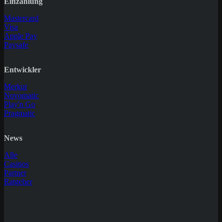
Einzahlung
Mastercard
Visa
Apple Pay
Paysafe
Entwickler
Merkur
Novomatic
Play'n Go
Pragmatic
News
Alle
Casinos
Partner
Ratgeber