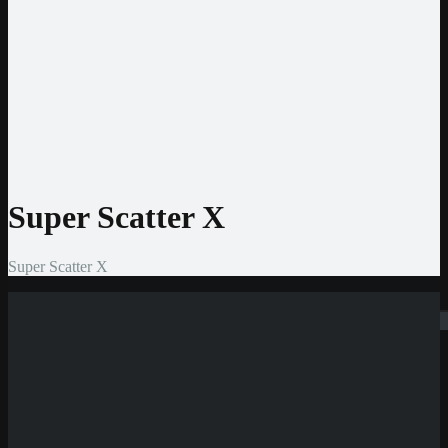
Jeton
CashtoCode
MiFinity
MuchBetter
Auszahlmethoden
Bank Überweisung
MasterCard
Visa
Skrill
Bitcoin
Super Scatter X
Super Scatter X
Suchen
Neue Casinos