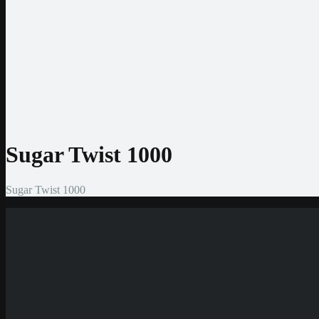
Aus
Sugar Twist 1000
Sugar Twist 1000