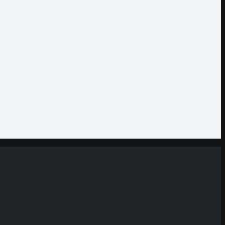
Suchen
Suchen
Neue Casinos
Prestige