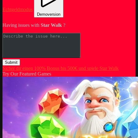
Echtgeldmodus
Demoversion
Having issues with
Star Walk
?
Submit
Sicher dir einen 100% Bonus bis 500€ und spiele Star Walk
Try Our Featured Games