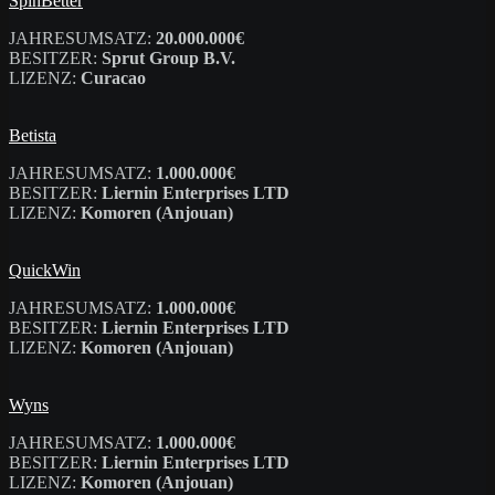
SpinBetter
JAHRESUMSATZ:
20.000.000€
BESITZER:
Sprut Group B.V.
LIZENZ:
Curacao
Betista
JAHRESUMSATZ:
1.000.000€
BESITZER:
Liernin Enterprises LTD
LIZENZ:
Komoren (Anjouan)
QuickWin
JAHRESUMSATZ:
1.000.000€
BESITZER:
Liernin Enterprises LTD
LIZENZ:
Komoren (Anjouan)
Wyns
JAHRESUMSATZ:
1.000.000€
BESITZER:
Liernin Enterprises LTD
LIZENZ:
Komoren (Anjouan)