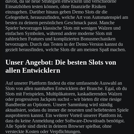
davon, da sie neue Strategien entwickeln und verschiedene
Einsatzhöhen testen können, ohne finanzielle Risiken
einzugehen. Darüber hinaus geben Demo Slots dir die
Gelegenheit, herauszufinden, welche Art von Automatenspiel am
besten zu deinem persönlichen Geschmack passt. Manche
Spieler bevorzugen klassische Slots mit wenigen Walzen und
einfachen Symbolen, während andere moderne Slots mit
zahlreichen Features und komplizierten Bonusmechaniken
bevorzugen. Durch das Testen in der Demo-Version kannst du
gezielt herausfinden, welche Slots dir am meisten Spaß machen.
Unser Angebot: Die besten Slots von
allen Entwicklern
Auf unserer Plattform findest du eine umfassende Auswahl an
Slots von allen namhaften Entwicklern der Branche. Egal, ob du
Slots mit Freispielen, Multiplikatoren, kaskadierenden Walzen
oder progressiven Jackpots suchst – wir bieten dir eine riesige
Bandbreite an Optionen. Unsere Sammlung wird ständig
aktualisiert, sodass du immer die neuesten und beliebtesten Spiele
ausprobieren kannst. Ein weiterer Vorteil unserer Plattform ist,
dass du keine Anmeldung oder Software-Downloads benötigst.
Alle Spiele sind direkt in deinem Browser spielbar, ohne
versteckte Kosten oder Verpflichtungen.