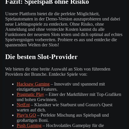
Fazit: Spielspaß ohne Risiko
Unsere Plattform bietet dir die perfekte Möglichkeit,
Spielautomaten in der Demo-Version auszuprobieren und dabei
neue Lieblingsspiele zu entdecken. Ohne Risiko, ohne
Anmeldung und ohne versteckte Kosten kannst du alle
Funktionen der neuesten Slots testen und dich optimal auf echtes
Spielvergnügen vorbereiten. Probiere es aus und entdecke die
spannenden Welten der Slots!
Die besten Slot-Provider
Wir bieten dir eine breite Auswahl an Slots von führenden
Providern der Branche. Entdecke Spiele von:
Hacksaw Gaming
– Innovativ und spannend mit
einzigartigen Features.
Pragmatic Play
– Einer der Marktführer mit Top-Grafiken
und hohen Gewinnen.
NetEnt
– Klassiker wie Starburst und Gonzo's Quest
warten auf dich.
Play'n GO
– Perfekte Mischung aus Spielspaß und
großartigen Boni.
Push Gaming
– Hochvolatiles Gameplay für die