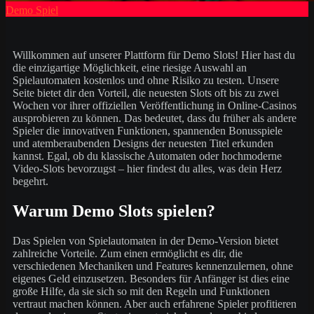
Demo Spiel
Willkommen auf unserer Plattform für Demo Slots! Hier hast du
die einzigartige Möglichkeit, eine riesige Auswahl an
Spielautomaten kostenlos und ohne Risiko zu testen. Unsere
Seite bietet dir den Vorteil, die neuesten Slots oft bis zu zwei
Wochen vor ihrer offiziellen Veröffentlichung in Online-Casinos
ausprobieren zu können. Das bedeutet, dass du früher als andere
Spieler die innovativen Funktionen, spannenden Bonusspiele
und atemberaubenden Designs der neuesten Titel erkunden
kannst. Egal, ob du klassische Automaten oder hochmoderne
Video-Slots bevorzugst – hier findest du alles, was dein Herz
begehrt.
Warum Demo Slots spielen?
Das Spielen von Spielautomaten in der Demo-Version bietet
zahlreiche Vorteile. Zum einen ermöglicht es dir, die
verschiedenen Mechaniken und Features kennenzulernen, ohne
eigenes Geld einzusetzen. Besonders für Anfänger ist dies eine
große Hilfe, da sie sich so mit den Regeln und Funktionen
vertraut machen können. Aber auch erfahrene Spieler profitieren