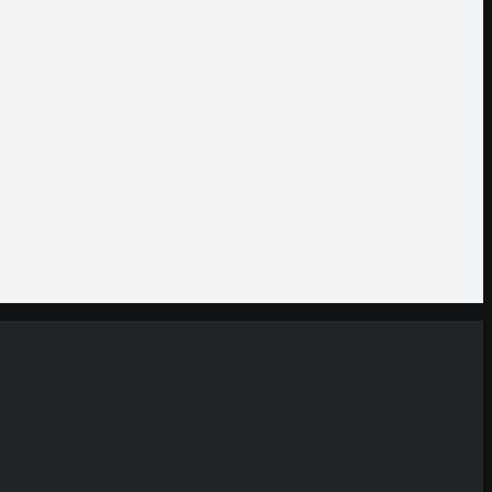
Suchen
Suchen
Neue Casinos
Prestige