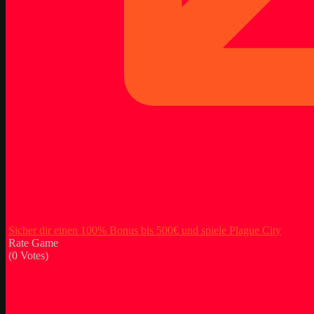
Sicher dir einen 100% Bonus bis 500€ und spiele Plague City
Rate Game
(
0
Votes)