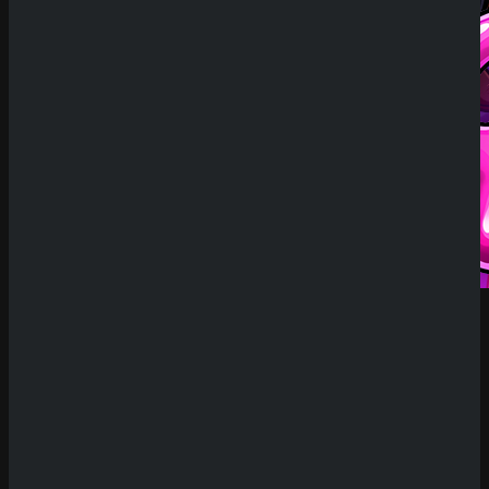
Demo Spiel
Willkommen auf unserer Plattform für Demo
Slots! Hier hast du die einzigartige Möglichkeit,
eine riesige Auswahl an Spielautomaten
kostenlos und ohne Risiko zu testen. Unsere
Seite bietet dir den Vorteil, die neuesten Slots
oft bis zu zwei Wochen vor ihrer offiziellen