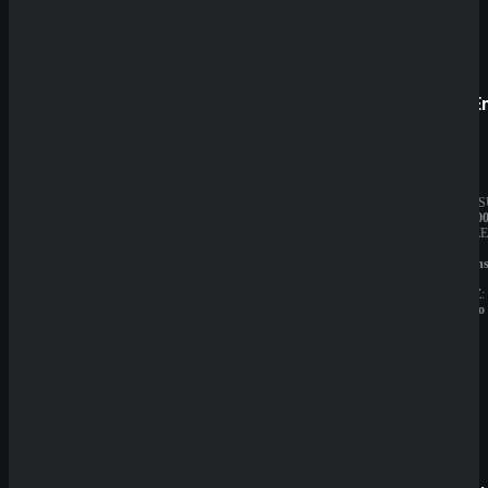
Prestige
SpinE
BESITZER:
JAHRES
Aurevia
10.000.0
IT
BESITZE
Group
GBL
LIZENZ:
Solution
Curacao
N.V.
LIZENZ:
Curacao