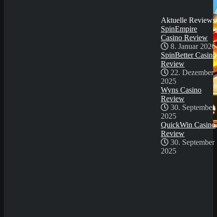
30. September
2025
Aktuelle Reviews
SpinEmpire
Casino Review
8. Januar 2026
SpinBetter Casino
Review
22. Dezember
2025
Wyns Casino
Review
30. September
2025
QuickWin Casino
Review
Demo Spiel
30. September
2025