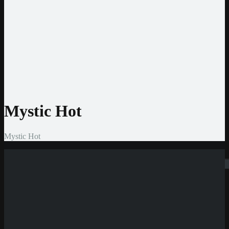
Jeton
CashtoCode
MiFinity
MuchBetter
Auszahlmethoden
Bank Überweisung
MasterCard
Visa
Skrill
Bitcoin
Mystic Hot
Mystic Hot
Suchen
Neue Casinos