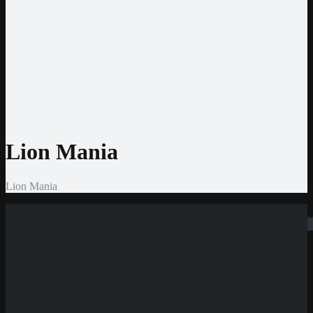
Jeton
CashtoCode
MiFinity
MuchBetter
Auszahlmethoden
Bank Überweisung
MasterCard
Visa
Skrill
Bitcoin
Lion Mania
Lion Mania
Suchen
Neue Casinos