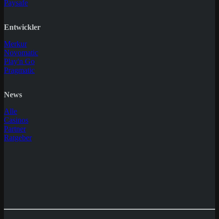
Paysafe
Entwickler
Merkur
Novomatic
Play'n Go
Pragmatic
News
Alle
Casinos
Partner
Ratgeber