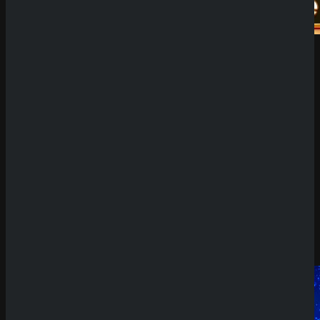
Demo Spiel
Demo Spiel