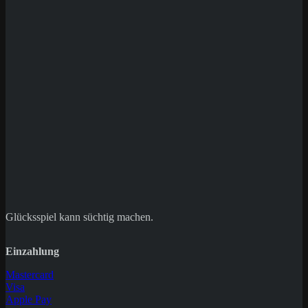
Save my name, email, and website in this
browser for the next time I comment.
Glücksspiel kann süchtig machen.
Einzahlung
Mastercard
Visa
Apple Pay