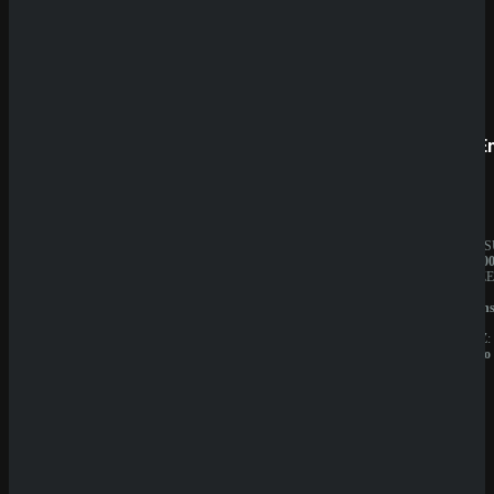
Prestige
SpinE
BESITZER:
JAHRES
Aurevia
10.000.0
IT
BESITZE
Group
GBL
LIZENZ:
Solution
Curacao
N.V.
LIZENZ:
Curacao