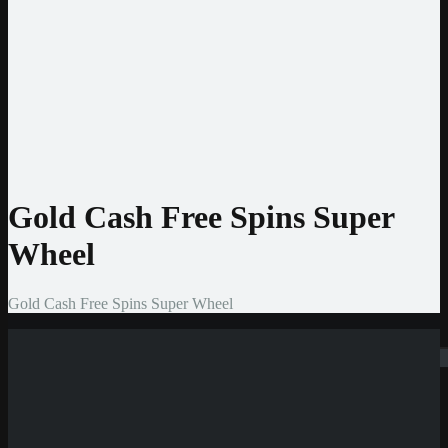
Jeton
CashtoCode
MiFinity
MuchBetter
Auszahlmethoden
Bank Überweisung
MasterCard
Visa
Skrill
Bitcoin
Gold Cash Free Spins Super
Wheel
Gold Cash Free Spins Super Wheel
Suchen
Neue Casinos