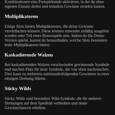
Kombinationen eine Freispielrunde aktivieren, in der du ohne
eigenen Einsatz drehst und trotzdem Gewinne erzielen kannst.
Multiplikatoren
Einige Slots bieten Multiplikatoren, die deine Gewinne
vervielfachen können. Diese können entweder zufällig ausgelöst
werden oder Teil eines Bonusspiels sein. Indem du die Demo-
Version spielst, kannst du herausfinden, welche Slots besonders
hohe Multiplikatoren bieten.
Kaskadierende Walzen
Bei kaskadierenden Walzen verschwinden gewinnende Symbole
und machen Platz für neue Symbole, die von oben nachrutschen.
Dies kann zu mehreren aufeinanderfolgenden Gewinnen in einer
einzigen Drehung führen.
Sticky Wilds
Sticky Wilds sind besondere Wild-Symbole, die für mehrere
Drehungen auf dem Spielfeld verbleiben und deine
Gewinnchancen erhöhen.