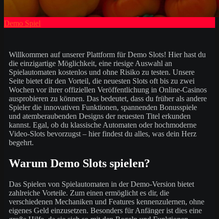
Demo Spiel
Willkommen auf unserer Plattform für Demo Slots! Hier hast du
die einzigartige Möglichkeit, eine riesige Auswahl an
Spielautomaten kostenlos und ohne Risiko zu testen. Unsere
Seite bietet dir den Vorteil, die neuesten Slots oft bis zu zwei
Wochen vor ihrer offiziellen Veröffentlichung in Online-Casinos
ausprobieren zu können. Das bedeutet, dass du früher als andere
Spieler die innovativen Funktionen, spannenden Bonusspiele
und atemberaubenden Designs der neuesten Titel erkunden
kannst. Egal, ob du klassische Automaten oder hochmoderne
Video-Slots bevorzugst – hier findest du alles, was dein Herz
begehrt.
Warum Demo Slots spielen?
Das Spielen von Spielautomaten in der Demo-Version bietet
zahlreiche Vorteile. Zum einen ermöglicht es dir, die
verschiedenen Mechaniken und Features kennenzulernen, ohne
eigenes Geld einzusetzen. Besonders für Anfänger ist dies eine