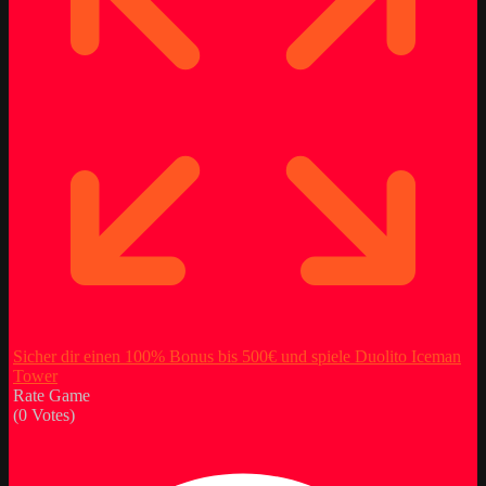
Sicher dir einen 100% Bonus bis 500€ und spiele Duolito Iceman
Tower
Rate Game
(
0
Votes)