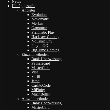
News
Häufig gesucht
Anbieter
Evolution
Novomatic
Merkur
Gamomat
Pragmatic Play
Hacksaw Gaming
NoLimit City
Play’n GO
Big Time Gaming
Einzahlmethoden
Bank Überweisung
Paysafecard
MasterCard
Visa
Skrill
Jeton
CashtoCode
MiFinity
MuchBetter
Auszahlmethoden
Bank Überweisung
MasterCard