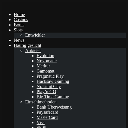
Home
Casinos
Bonis
Slots
Entwickler
News
Häufig gesucht
Anbieter
Evolution
Novomatic
Merkur
Gamomat
Pragmatic Play
Hacksaw Gaming
NoLimit City
Play’n GO
Big Time Gaming
Einzahlmethoden
Bank Überweisung
Paysafecard
MasterCard
Visa
Skrill