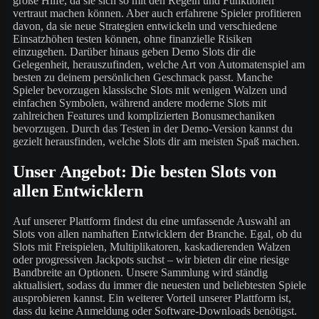
große Hilfe, da sie sich so mit den Regeln und Funktionen
vertraut machen können. Aber auch erfahrene Spieler profitieren
davon, da sie neue Strategien entwickeln und verschiedene
Einsatzhöhen testen können, ohne finanzielle Risiken
einzugehen. Darüber hinaus geben Demo Slots dir die
Gelegenheit, herauszufinden, welche Art von Automatenspiel am
besten zu deinem persönlichen Geschmack passt. Manche
Spieler bevorzugen klassische Slots mit wenigen Walzen und
einfachen Symbolen, während andere moderne Slots mit
zahlreichen Features und komplizierten Bonusmechaniken
bevorzugen. Durch das Testen in der Demo-Version kannst du
gezielt herausfinden, welche Slots dir am meisten Spaß machen.
Unser Angebot: Die besten Slots von
allen Entwicklern
Auf unserer Plattform findest du eine umfassende Auswahl an
Slots von allen namhaften Entwicklern der Branche. Egal, ob du
Slots mit Freispielen, Multiplikatoren, kaskadierenden Walzen
oder progressiven Jackpots suchst – wir bieten dir eine riesige
Bandbreite an Optionen. Unsere Sammlung wird ständig
aktualisiert, sodass du immer die neuesten und beliebtesten Spiele
ausprobieren kannst. Ein weiterer Vorteil unserer Plattform ist,
dass du keine Anmeldung oder Software-Downloads benötigst.