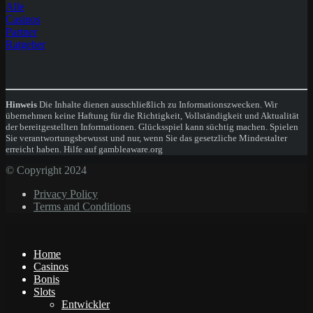
Alle
Casinos
Partner
Ratgeber
Hinweis
Die Inhalte dienen ausschließlich zu Informationszwecken. Wir
übernehmen keine Haftung für die Richtigkeit, Vollständigkeit und Aktualität
der bereitgestellten Informationen. Glücksspiel kann süchtig machen. Spielen
Sie verantwortungsbewusst und nur, wenn Sie das gesetzliche Mindestalter
erreicht haben. Hilfe auf gambleaware.org
© Copyright 2024
Privacy Policy
Terms and Conditions
Home
Casinos
Bonis
Slots
Entwickler