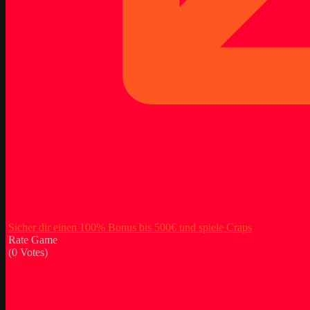
Sicher dir einen 100% Bonus bis 500€ und spiele Craps
Rate Game
(
0
Votes)