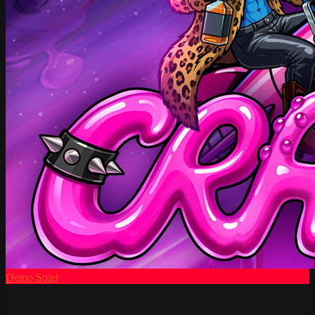
Demo Spiel