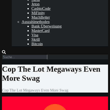
Jeton
CashtoCode
MiFinity
MuchBetter
Auszahlmethoden
Bank Überweisung
MasterCard
Visa
Skrill
Bitcoin
Cop The Lot Megaways Even
More Swag
Cop The Lot Megaways Even More Swag