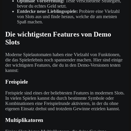
Optimale Vorbereitung:
Teste verschiedene Strategien,
bevor du echtes Geld setzt.
Entdecke neue Lieblingsspiele:
Probiere eine Vielzahl
von Slots aus und finde heraus, welche dir am meisten
Spaß machen.
Die wichtigsten Features von Demo
Slots
Moderne Spielautomaten haben eine Vielzahl von Funktionen,
die das Spielerlebnis noch spannender machen. Hier sind einige
der wichtigsten Features, die du in den Demo-Versionen testen
kannst:
Freispiele
Freispiele sind eines der beliebtesten Features in modernen Slots.
In vielen Spielen kannst du durch bestimmte Symbole oder
Kombinationen eine Freispielrunde aktivieren, in der du ohne
eigenen Einsatz drehst und trotzdem Gewinne erzielen kannst.
Multiplikatoren