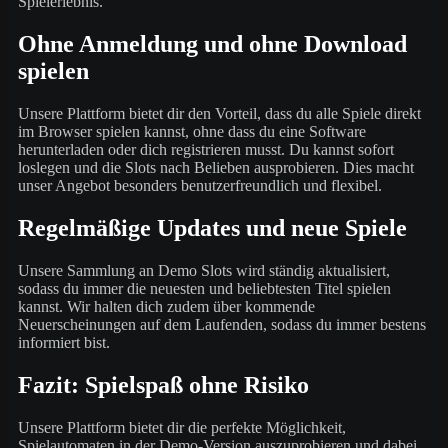
Spielerlebnis.
Ohne Anmeldung und ohne Download
spielen
Unsere Plattform bietet dir den Vorteil, dass du alle Spiele direkt
im Browser spielen kannst, ohne dass du eine Software
herunterladen oder dich registrieren musst. Du kannst sofort
loslegen und die Slots nach Belieben ausprobieren. Dies macht
unser Angebot besonders benutzerfreundlich und flexibel.
Regelmäßige Updates und neue Spiele
Unsere Sammlung an Demo Slots wird ständig aktualisiert,
sodass du immer die neuesten und beliebtesten Titel spielen
kannst. Wir halten dich zudem über kommende
Neuerscheinungen auf dem Laufenden, sodass du immer bestens
informiert bist.
Fazit: Spielspaß ohne Risiko
Unsere Plattform bietet dir die perfekte Möglichkeit,
Spielautomaten in der Demo-Version auszuprobieren und dabei