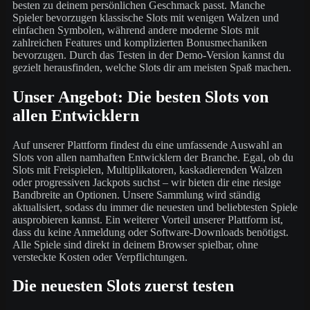
besten zu deinem persönlichen Geschmack passt. Manche
Spieler bevorzugen klassische Slots mit wenigen Walzen und
einfachen Symbolen, während andere moderne Slots mit
zahlreichen Features und komplizierten Bonusmechaniken
bevorzugen. Durch das Testen in der Demo-Version kannst du
gezielt herausfinden, welche Slots dir am meisten Spaß machen.
Unser Angebot: Die besten Slots von
allen Entwicklern
Auf unserer Plattform findest du eine umfassende Auswahl an
Slots von allen namhaften Entwicklern der Branche. Egal, ob du
Slots mit Freispielen, Multiplikatoren, kaskadierenden Walzen
oder progressiven Jackpots suchst – wir bieten dir eine riesige
Bandbreite an Optionen. Unsere Sammlung wird ständig
aktualisiert, sodass du immer die neuesten und beliebtesten Spiele
ausprobieren kannst. Ein weiterer Vorteil unserer Plattform ist,
dass du keine Anmeldung oder Software-Downloads benötigst.
Alle Spiele sind direkt in deinem Browser spielbar, ohne
versteckte Kosten oder Verpflichtungen.
Die neuesten Slots zuerst testen