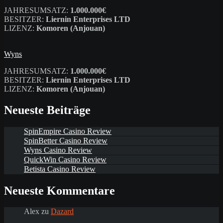
JAHRESUMSATZ:
1.000.000€
BESITZER:
Liernin Enterprises LTD
LIZENZ:
Komoren (Anjouan)
Wyns
JAHRESUMSATZ:
1.000.000€
BESITZER:
Liernin Enterprises LTD
LIZENZ:
Komoren (Anjouan)
Neueste Beiträge
SpinEmpire Casino Review
SpinBetter Casino Review
Wyns Casino Review
QuickWin Casino Review
Betista Casino Review
Neueste Kommentare
Alex
zu
Dazard