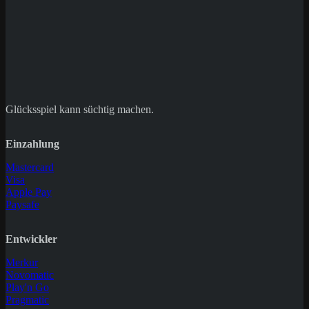
Glücksspiel kann süchtig machen.
Einzahlung
Mastercard
Visa
Apple Pay
Paysafe
Entwickler
Merkur
Novomatic
Play'n Go
Pragmatic