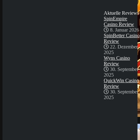
30. September
2025
Aktuelle Reviews
SpinEmpire
Casino Review
8. Januar 2026
SpinBetter Casino
Review
22. Dezember
2025
Wyns Casino
Review
30. September
2025
QuickWin Casino
Review
30. September
2025
Demo Spiel