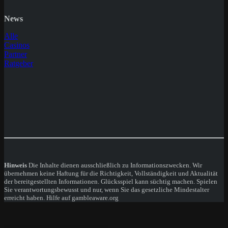
News
Alle
Casinos
Partner
Ratgeber
Hinweis
Die Inhalte dienen ausschließlich zu Informationszwecken. Wir
übernehmen keine Haftung für die Richtigkeit, Vollständigkeit und Aktualität
der bereitgestellten Informationen. Glücksspiel kann süchtig machen. Spielen
Sie verantwortungsbewusst und nur, wenn Sie das gesetzliche Mindestalter
erreicht haben. Hilfe auf gambleaware.org