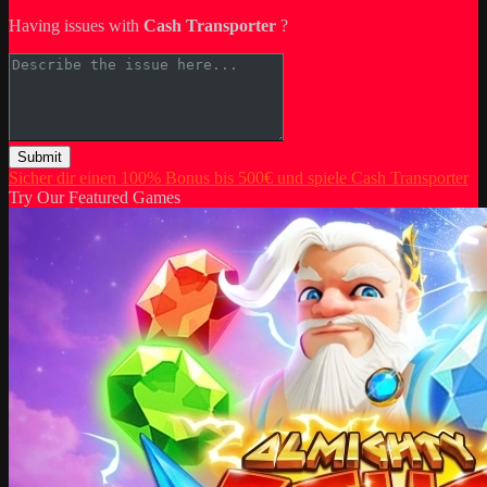
Having issues with
Cash Transporter
?
Submit
Sicher dir einen 100% Bonus bis 500€ und spiele Cash Transporter
Try Our Featured Games