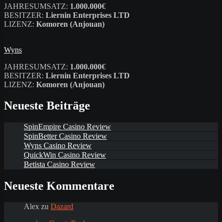
JAHRESUMSATZ:
1.000.000€
BESITZER:
Liernin Enterprises LTD
LIZENZ:
Komoren (Anjouan)
Wyns
JAHRESUMSATZ:
1.000.000€
BESITZER:
Liernin Enterprises LTD
LIZENZ:
Komoren (Anjouan)
Neueste Beiträge
SpinEmpire Casino Review
SpinBetter Casino Review
Wyns Casino Review
QuickWin Casino Review
Betista Casino Review
Neueste Kommentare
Alex
zu
Dazard