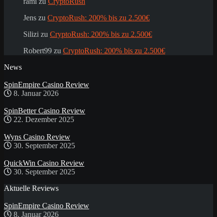
rami
zu
CryptoRush
Jens
zu
CryptoRush: 200% bis zu 2.500€
Silizi
zu
CryptoRush: 200% bis zu 2.500€
Robert99
zu
CryptoRush: 200% bis zu 2.500€
News
SpinEmpire Casino Review
8. Januar 2026
SpinBetter Casino Review
22. Dezember 2025
Wyns Casino Review
30. September 2025
QuickWin Casino Review
30. September 2025
Aktuelle Reviews
SpinEmpire Casino Review
8. Januar 2026