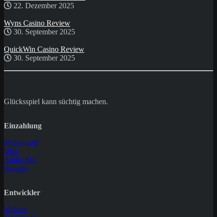
22. Dezember 2025
Wyns Casino Review
30. September 2025
QuickWin Casino Review
30. September 2025
Glücksspiel kann süchtig machen.
Einzahlung
Mastercard
Visa
Apple Pay
Paysafe
Entwickler
Merkur