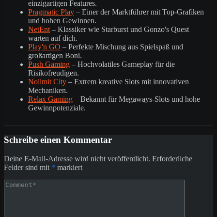
einzigartigen Features.
Pragmatic Play
– Einer der Marktführer mit Top-Grafiken
und hohen Gewinnen.
NetEnt
– Klassiker wie Starburst und Gonzo's Quest
warten auf dich.
Play'n GO
– Perfekte Mischung aus Spielspaß und
großartigen Boni.
Push Gaming
– Hochvolatiles Gameplay für die
Risikofreudigen.
Nolimit City
– Extrem kreative Slots mit innovativen
Mechaniken.
Relax Gaming
– Bekannt für Megaways-Slots und hohe
Gewinnpotenziale.
Schreibe einen Kommentar
Deine E-Mail-Adresse wird nicht veröffentlicht.
Erforderliche
Felder sind mit
*
markiert