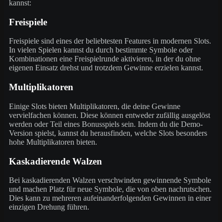
kannst:
Freispiele
Freispiele sind eines der beliebtesten Features in modernen Slots.
In vielen Spielen kannst du durch bestimmte Symbole oder
Kombinationen eine Freispielrunde aktivieren, in der du ohne
eigenen Einsatz drehst und trotzdem Gewinne erzielen kannst.
Multiplikatoren
Einige Slots bieten Multiplikatoren, die deine Gewinne
vervielfachen können. Diese können entweder zufällig ausgelöst
werden oder Teil eines Bonusspiels sein. Indem du die Demo-
Version spielst, kannst du herausfinden, welche Slots besonders
hohe Multiplikatoren bieten.
Kaskadierende Walzen
Bei kaskadierenden Walzen verschwinden gewinnende Symbole
und machen Platz für neue Symbole, die von oben nachrutschen.
Dies kann zu mehreren aufeinanderfolgenden Gewinnen in einer
einzigen Drehung führen.