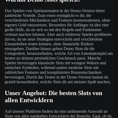
Das Spielen von Spielautomaten in der Demo-Version bietet
zahlreiche Vorteile. Zum einen ermöglicht es dir, die
verschiedenen Mechaniken und Features kennenzulernen, ohne
eigenes Geld einzusetzen. Besonders für Anfänger ist dies eine
große Hilfe, da sie sich so mit den Regeln und Funktionen
vertraut machen können. Aber auch erfahrene Spieler profitieren
davon, da sie neue Strategien entwickeln und verschiedene
Einsatzhöhen testen können, ohne finanzielle Risiken
einzugehen. Darüber hinaus geben Demo Slots dir die
Gelegenheit, herauszufinden, welche Art von Automatenspiel am
besten zu deinem persönlichen Geschmack passt. Manche
Spieler bevorzugen klassische Slots mit wenigen Walzen und
einfachen Symbolen, während andere moderne Slots mit
zahlreichen Features und komplizierten Bonusmechaniken
bevorzugen. Durch das Testen in der Demo-Version kannst du
gezielt herausfinden, welche Slots dir am meisten Spaß machen.
Unser Angebot: Die besten Slots von
allen Entwicklern
Auf unserer Plattform findest du eine umfassende Auswahl an
Slots von allen namhaften Entwicklern der Branche. Egal, ob du