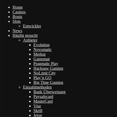
Home
Casinos
Bonis
Slots
Entwickler
News
Häufig gesucht
Anbieter
Evolution
Novomatic
Merkur
Gamomat
Pragmatic Play
Hacksaw Gaming
NoLimit City
Play’n GO
Big Time Gaming
Einzahlmethoden
Bank Überweisung
Paysafecard
MasterCard
Visa
Skrill
Jeton