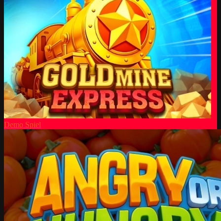
Demo Spiel