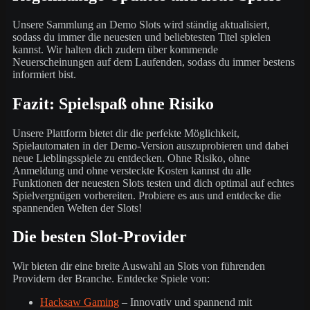
Unsere Sammlung an Demo Slots wird ständig aktualisiert,
sodass du immer die neuesten und beliebtesten Titel spielen
kannst. Wir halten dich zudem über kommende
Neuerscheinungen auf dem Laufenden, sodass du immer bestens
informiert bist.
Fazit: Spielspaß ohne Risiko
Unsere Plattform bietet dir die perfekte Möglichkeit,
Spielautomaten in der Demo-Version auszuprobieren und dabei
neue Lieblingsspiele zu entdecken. Ohne Risiko, ohne
Anmeldung und ohne versteckte Kosten kannst du alle
Funktionen der neuesten Slots testen und dich optimal auf echtes
Spielvergnügen vorbereiten. Probiere es aus und entdecke die
spannenden Welten der Slots!
Die besten Slot-Provider
Wir bieten dir eine breite Auswahl an Slots von führenden
Providern der Branche. Entdecke Spiele von:
Hacksaw Gaming
– Innovativ und spannend mit