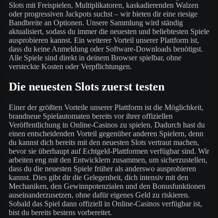
Slots mit Freispielen, Multiplikatoren, kaskadierenden Walzen
oder progressiven Jackpots suchst – wir bieten dir eine riesige
Bandbreite an Optionen. Unsere Sammlung wird ständig
aktualisiert, sodass du immer die neuesten und beliebtesten Spiele
ausprobieren kannst. Ein weiterer Vorteil unserer Plattform ist,
dass du keine Anmeldung oder Software-Downloads benötigst.
Alle Spiele sind direkt in deinem Browser spielbar, ohne
versteckte Kosten oder Verpflichtungen.
Die neuesten Slots zuerst testen
Einer der größten Vorteile unserer Plattform ist die Möglichkeit,
brandneue Spielautomaten bereits vor ihrer offiziellen
Veröffentlichung in Online-Casinos zu spielen. Dadurch hast du
einen entscheidenden Vorteil gegenüber anderen Spielern, denn
du kannst dich bereits mit den neuesten Slots vertraut machen,
bevor sie überhaupt auf Echtgeld-Plattformen verfügbar sind. Wir
arbeiten eng mit den Entwicklern zusammen, um sicherzustellen,
dass du die neuesten Spiele früher als anderswo ausprobieren
kannst. Dies gibt dir die Gelegenheit, dich intensiv mit den
Mechaniken, den Gewinnpotenzialen und den Bonusfunktionen
auseinanderzusetzen, ohne dafür eigenes Geld zu riskieren.
Sobald das Spiel dann offiziell in Online-Casinos verfügbar ist,
bist du bereits bestens vorbereitet.