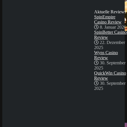
30. September
2025
Aktuelle Reviews
SpinEmpire
Casino Review
8. Januar 2026
SpinBetter Casino
Demo Spiel
Review
22. Dezember
2025
Wyns Casino
Review
30. September
2025
QuickWin Casino
Review
30. September
2025
Demo Spiel