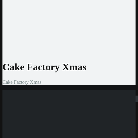
Jeton
CashtoCode
MiFinity
MuchBetter
Auszahlmethoden
Bank Überweisung
MasterCard
Visa
Skrill
Bitcoin
Cake Factory Xmas
Cake Factory Xmas
Suchen
Neue Casinos