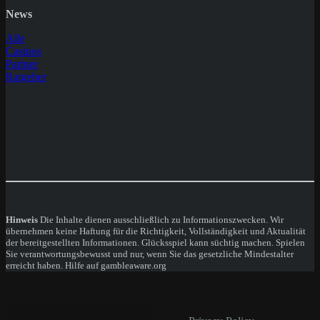
News
Alle
Casinos
Partner
Ratgeber
Hinweis
Die Inhalte dienen ausschließlich zu Informationszwecken. Wir
übernehmen keine Haftung für die Richtigkeit, Vollständigkeit und Aktualität
der bereitgestellten Informationen. Glücksspiel kann süchtig machen. Spielen
Sie verantwortungsbewusst und nur, wenn Sie das gesetzliche Mindestalter
erreicht haben. Hilfe auf gambleaware.org
© Copyright 2024