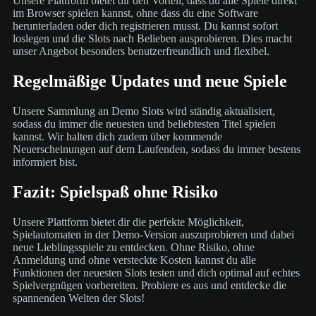
Unsere Plattform bietet dir den Vorteil, dass du alle Spiele direkt
im Browser spielen kannst, ohne dass du eine Software
herunterladen oder dich registrieren musst. Du kannst sofort
loslegen und die Slots nach Belieben ausprobieren. Dies macht
unser Angebot besonders benutzerfreundlich und flexibel.
Regelmäßige Updates und neue Spiele
Unsere Sammlung an Demo Slots wird ständig aktualisiert,
sodass du immer die neuesten und beliebtesten Titel spielen
kannst. Wir halten dich zudem über kommende
Neuerscheinungen auf dem Laufenden, sodass du immer bestens
informiert bist.
Fazit: Spielspaß ohne Risiko
Unsere Plattform bietet dir die perfekte Möglichkeit,
Spielautomaten in der Demo-Version auszuprobieren und dabei
neue Lieblingsspiele zu entdecken. Ohne Risiko, ohne
Anmeldung und ohne versteckte Kosten kannst du alle
Funktionen der neuesten Slots testen und dich optimal auf echtes
Spielvergnügen vorbereiten. Probiere es aus und entdecke die
spannenden Welten der Slots!