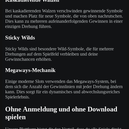
Bei kaskadierenden Walzen verschwinden gewinnende Symbole
und machen Platz für neue Symbole, die von oben nachrutschen.
Dies kann zu mehreren aufeinanderfolgenden Gewinnen in einer
einzigen Drehung führen.
Sticky Wilds
Sticky Wilds sind besondere Wild-Symbole, die für mehrere
Drehungen auf dem Spielfeld verbleiben und deine
Gewinnchancen erhöhen.
Megaways-Mechanik
Einige moderne Slots verwenden das Megaways-System, bei
dem sich die Anzahl der Gewinnlinien mit jeder Drehung ändern
kann. Dies sorgt für ein dynamisches und abwechslungsreiches
Spielerlebnis.
Ohne Anmeldung und ohne Download
spielen