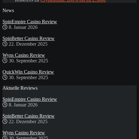
News
SpinEmpire Casino Review
8. Januar 2026
SpinBetter Casino Review
22. Dezember 2025
Wyns Casino Review
30. September 2025
QuickWin Casino Review
30. September 2025
Aktuelle Reviews
SpinEmpire Casino Review
8. Januar 2026
SpinBetter Casino Review
22. Dezember 2025
Wyns Casino Review
30. September 2025