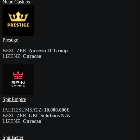
Neue Casinos
Prestige
BESITZER:
Aurevia IT Group
LIZENZ:
Curacao
SpinEmpire
JAHRESUMSATZ:
10.000.000€
BESITZER:
GBL Solutions N.V.
LIZENZ:
Curacao
SpinBetter