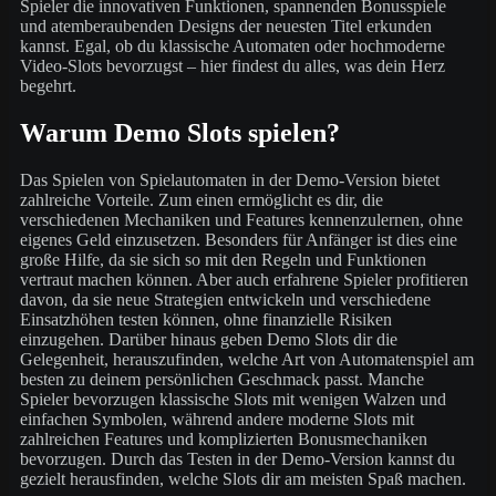
Spieler die innovativen Funktionen, spannenden Bonusspiele
und atemberaubenden Designs der neuesten Titel erkunden
kannst. Egal, ob du klassische Automaten oder hochmoderne
Video-Slots bevorzugst – hier findest du alles, was dein Herz
begehrt.
Warum Demo Slots spielen?
Das Spielen von Spielautomaten in der Demo-Version bietet
zahlreiche Vorteile. Zum einen ermöglicht es dir, die
verschiedenen Mechaniken und Features kennenzulernen, ohne
eigenes Geld einzusetzen. Besonders für Anfänger ist dies eine
große Hilfe, da sie sich so mit den Regeln und Funktionen
vertraut machen können. Aber auch erfahrene Spieler profitieren
davon, da sie neue Strategien entwickeln und verschiedene
Einsatzhöhen testen können, ohne finanzielle Risiken
einzugehen. Darüber hinaus geben Demo Slots dir die
Gelegenheit, herauszufinden, welche Art von Automatenspiel am
besten zu deinem persönlichen Geschmack passt. Manche
Spieler bevorzugen klassische Slots mit wenigen Walzen und
einfachen Symbolen, während andere moderne Slots mit
zahlreichen Features und komplizierten Bonusmechaniken
bevorzugen. Durch das Testen in der Demo-Version kannst du
gezielt herausfinden, welche Slots dir am meisten Spaß machen.