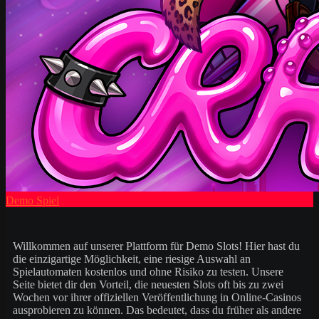
Demo Spiel
Willkommen auf unserer Plattform für Demo Slots! Hier hast du
die einzigartige Möglichkeit, eine riesige Auswahl an
Spielautomaten kostenlos und ohne Risiko zu testen. Unsere
Seite bietet dir den Vorteil, die neuesten Slots oft bis zu zwei
Wochen vor ihrer offiziellen Veröffentlichung in Online-Casinos
ausprobieren zu können. Das bedeutet, dass du früher als andere