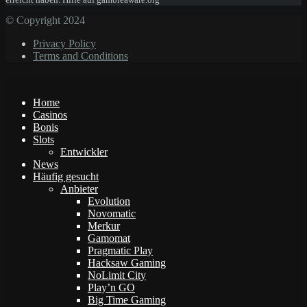
© Copyright 2024
Privacy Policy
Terms and Conditions
Home
Casinos
Bonis
Slots
Entwickler
News
Häufig gesucht
Anbieter
Evolution
Novomatic
Merkur
Gamomat
Pragmatic Play
Hacksaw Gaming
NoLimit City
Play’n GO
Big Time Gaming