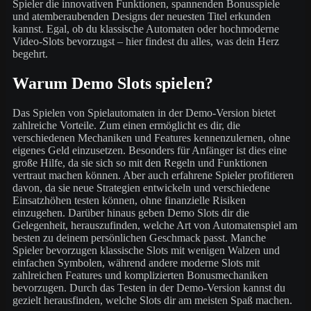
Spieler die innovativen Funktionen, spannenden Bonusspiele
und atemberaubenden Designs der neuesten Titel erkunden
kannst. Egal, ob du klassische Automaten oder hochmoderne
Video-Slots bevorzugst – hier findest du alles, was dein Herz
begehrt.
Warum Demo Slots spielen?
Das Spielen von Spielautomaten in der Demo-Version bietet
zahlreiche Vorteile. Zum einen ermöglicht es dir, die
verschiedenen Mechaniken und Features kennenzulernen, ohne
eigenes Geld einzusetzen. Besonders für Anfänger ist dies eine
große Hilfe, da sie sich so mit den Regeln und Funktionen
vertraut machen können. Aber auch erfahrene Spieler profitieren
davon, da sie neue Strategien entwickeln und verschiedene
Einsatzhöhen testen können, ohne finanzielle Risiken
einzugehen. Darüber hinaus geben Demo Slots dir die
Gelegenheit, herauszufinden, welche Art von Automatenspiel am
besten zu deinem persönlichen Geschmack passt. Manche
Spieler bevorzugen klassische Slots mit wenigen Walzen und
einfachen Symbolen, während andere moderne Slots mit
zahlreichen Features und komplizierten Bonusmechaniken
bevorzugen. Durch das Testen in der Demo-Version kannst du
gezielt herausfinden, welche Slots dir am meisten Spaß machen.