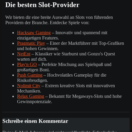
Die besten Slot-Provider
Wir bieten dir eine breite Auswahl an Slots von führenden
Providern der Branche. Entdecke Spiele von:
Hacksaw Gaming
– Innovativ und spannend mit
einzigartigen Features.
Pragmatic Play
– Einer der Marktführer mit Top-Grafiken
und hohen Gewinnen.
NetEnt
– Klassiker wie Starburst und Gonzo's Quest
warten auf dich.
Play'n GO
– Perfekte Mischung aus Spielspaß und
großartigen Boni.
Push Gaming
– Hochvolatiles Gameplay für die
Risikofreudigen.
Nolimit City
– Extrem kreative Slots mit innovativen
Mechaniken.
Relax Gaming
– Bekannt für Megaways-Slots und hohe
Gewinnpotenziale.
Schreibe einen Kommentar