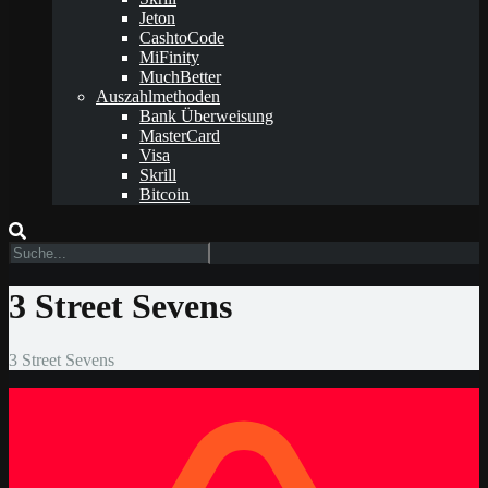
Jeton
CashtoCode
MiFinity
MuchBetter
Auszahlmethoden
Bank Überweisung
MasterCard
Visa
Skrill
Bitcoin
3 Street Sevens
3 Street Sevens