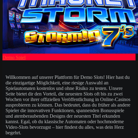
Demo Spiel
Willkommen auf unserer Plattform für Demo Slots! Hier hast du
die einzigartige Möglichkeit, eine riesige Auswahl an
Spielautomaten kostenlos und ohne Risiko zu testen. Unsere
Seite bietet dir den Vorteil, die neuesten Slots oft bis zu zwei
Wochen vor ihrer offiziellen Veröffentlichung in Online-Casinos
ausprobieren zu können. Das bedeutet, dass du früher als andere
Spieler die innovativen Funktionen, spannenden Bonusspiele
und atemberaubenden Designs der neuesten Titel erkunden
kannst. Egal, ob du klassische Automaten oder hochmoderne
Video-Slots bevorzugst – hier findest du alles, was dein Herz
begehrt.