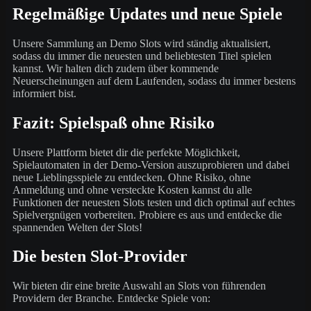
Regelmäßige Updates und neue Spiele
Unsere Sammlung an Demo Slots wird ständig aktualisiert,
sodass du immer die neuesten und beliebtesten Titel spielen
kannst. Wir halten dich zudem über kommende
Neuerscheinungen auf dem Laufenden, sodass du immer bestens
informiert bist.
Fazit: Spielspaß ohne Risiko
Unsere Plattform bietet dir die perfekte Möglichkeit,
Spielautomaten in der Demo-Version auszuprobieren und dabei
neue Lieblingsspiele zu entdecken. Ohne Risiko, ohne
Anmeldung und ohne versteckte Kosten kannst du alle
Funktionen der neuesten Slots testen und dich optimal auf echtes
Spielvergnügen vorbereiten. Probiere es aus und entdecke die
spannenden Welten der Slots!
Die besten Slot-Provider
Wir bieten dir eine breite Auswahl an Slots von führenden
Providern der Branche. Entdecke Spiele von: