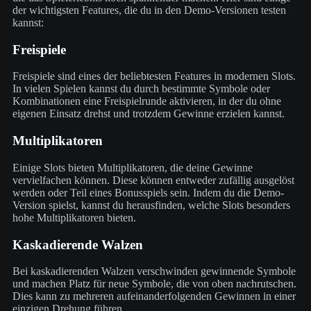
der wichtigsten Features, die du in den Demo-Versionen testen
kannst:
Freispiele
Freispiele sind eines der beliebtesten Features in modernen Slots.
In vielen Spielen kannst du durch bestimmte Symbole oder
Kombinationen eine Freispielrunde aktivieren, in der du ohne
eigenen Einsatz drehst und trotzdem Gewinne erzielen kannst.
Multiplikatoren
Einige Slots bieten Multiplikatoren, die deine Gewinne
vervielfachen können. Diese können entweder zufällig ausgelöst
werden oder Teil eines Bonusspiels sein. Indem du die Demo-
Version spielst, kannst du herausfinden, welche Slots besonders
hohe Multiplikatoren bieten.
Kaskadierende Walzen
Bei kaskadierenden Walzen verschwinden gewinnende Symbole
und machen Platz für neue Symbole, die von oben nachrutschen.
Dies kann zu mehreren aufeinanderfolgenden Gewinnen in einer
einzigen Drehung führen.