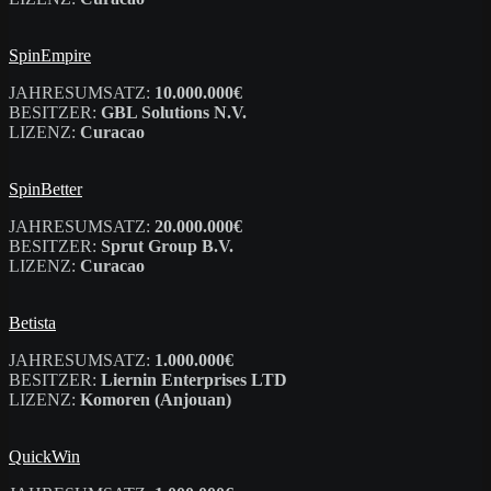
SpinEmpire
JAHRESUMSATZ:
10.000.000€
BESITZER:
GBL Solutions N.V.
LIZENZ:
Curacao
SpinBetter
JAHRESUMSATZ:
20.000.000€
BESITZER:
Sprut Group B.V.
LIZENZ:
Curacao
Betista
JAHRESUMSATZ:
1.000.000€
BESITZER:
Liernin Enterprises LTD
LIZENZ:
Komoren (Anjouan)
QuickWin