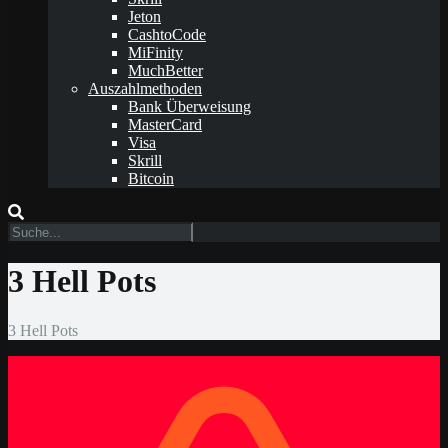
Jeton
CashtoCode
MiFinity
MuchBetter
Auszahlmethoden
Bank Überweisung
MasterCard
Visa
Skrill
Bitcoin
3 Hell Pots
3 Hell Pots