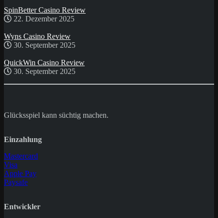
SpinBetter Casino Review
22. Dezember 2025
Wyns Casino Review
30. September 2025
QuickWin Casino Review
30. September 2025
Glücksspiel kann süchtig machen.
Einzahlung
Mastercard
Visa
Apple Pay
Paysafe
Entwickler