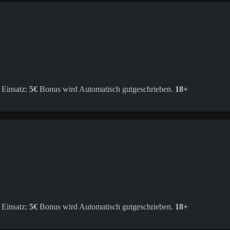
 Einsatz:
5€
Bonus wird Automatisch gutgeschrieben.
18+
 Einsatz:
5€
Bonus wird Automatisch gutgeschrieben.
18+