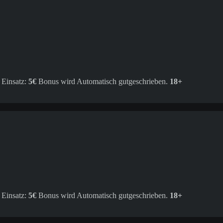
 Einsatz:
5€
Bonus wird Automatisch gutgeschrieben.
18+
 Einsatz:
5€
Bonus wird Automatisch gutgeschrieben.
18+