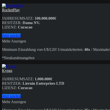
RocketPlay
JAHRESUMSATZ:
100.000.000€
BESITZER:
Dama NV.
LIZENZ:
Curacao
Jetzt spielen
Mehr Anzeigen
Minimum Einzahlung von €/$/£20! Umsatzkriterien:
40x
/ Maximaler
*Neukundenangebot
Kyngs
JAHRESUMSATZ:
1.000.000€
BESITZER:
Liernin Enterprises LTD
LIZENZ:
Curacao
Jetzt spielen
Mehr Anzeigen