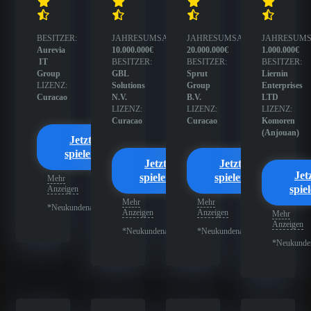
BESITZER:
JAHRESUMSATZ:
JAHRESUMSATZ:
JAHRESUMS
Aurevia
10.000.000€
20.000.000€
1.000.000€
IT
BESITZER:
BESITZER:
BESITZER:
Group
GBL
Sprut
Liernin
LIZENZ:
Solutions
Group
Enterprises
Curacao
N.V.
B.V.
LTD
LIZENZ:
LIZENZ:
LIZENZ:
Curacao
Curacao
Komoren
(Anjouan)
Jetzt
spielen
Jetzt
Jetzt
Jet
spielen
spielen
Mehr
spie
Anzeigen
Mehr
Mehr
*Neukundenangebot
Anzeigen
Anzeigen
Mehr
Anzeigen
*Neukundenangebot
*Neukundenangebot
*Neukunde