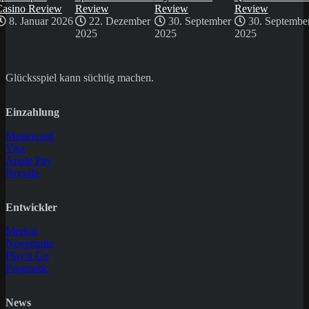
Casino Review
Review
Review
Review
8. Januar 2026
22. Dezember
30. September
30. Septembe
2025
2025
2025
Glücksspiel kann süchtig machen.
Einzahlung
Mastercard
Visa
Apple Pay
Paysafe
Entwickler
Merkur
Novomatic
Play'n Go
Pragmatic
News