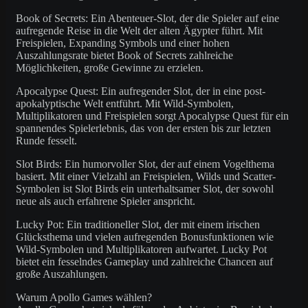
Book of Secrets: Ein Abenteuer-Slot, der die Spieler auf eine
aufregende Reise in die Welt der alten Ägypter führt. Mit
Freispielen, Expanding Symbols und einer hohen
Auszahlungsrate bietet Book of Secrets zahlreiche
Möglichkeiten, große Gewinne zu erzielen.
Apocalypse Quest: Ein aufregender Slot, der in eine post-
apokalyptische Welt entführt. Mit Wild-Symbolen,
Multiplikatoren und Freispielen sorgt Apocalypse Quest für ein
spannendes Spielerlebnis, das von der ersten bis zur letzten
Runde fesselt.
Slot Birds: Ein humorvoller Slot, der auf einem Vogelthema
basiert. Mit einer Vielzahl an Freispielen, Wilds und Scatter-
Symbolen ist Slot Birds ein unterhaltsamer Slot, der sowohl
neue als auch erfahrene Spieler anspricht.
Lucky Pot: Ein traditioneller Slot, der mit einem irischen
Glücksthema und vielen aufregenden Bonusfunktionen wie
Wild-Symbolen und Multiplikatoren aufwartet. Lucky Pot
bietet ein fesselndes Gameplay und zahlreiche Chancen auf
große Auszahlungen.
Warum Apollo Games wählen?