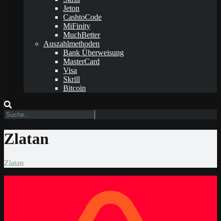
Jeton
CashtoCode
MiFinity
MuchBetter
Auszahlmethoden
Bank Überweisung
MasterCard
Visa
Skrill
Bitcoin
Zlatan
Zlatan