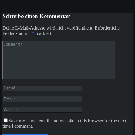
Schreibe einen Kommentar
Deine E-Mail-Adresse wird nicht veröffentlicht.
Erforderliche
Felder sind mit
*
markiert
Save my name, email, and website in this browser for the next
time I comment.