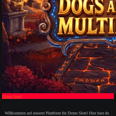
Demo Spiel
Willkommen auf unserer Plattform für Demo Slots! Hier hast du