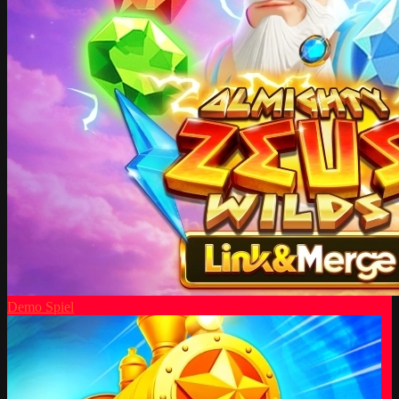
Demo Spiel