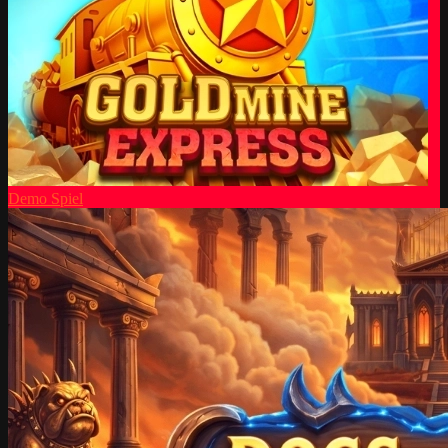
Demo Spiel