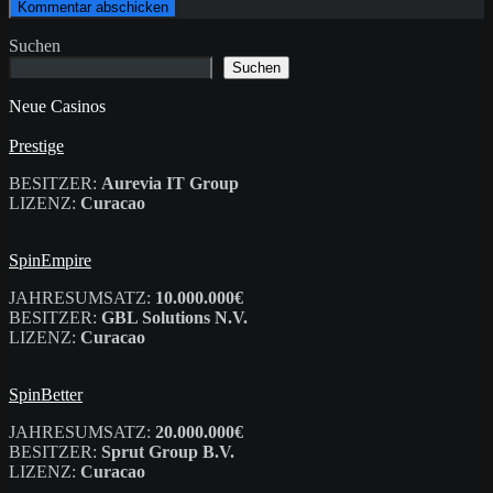
Suchen
Suchen
Neue Casinos
Prestige
BESITZER:
Aurevia IT Group
LIZENZ:
Curacao
SpinEmpire
JAHRESUMSATZ:
10.000.000€
BESITZER:
GBL Solutions N.V.
LIZENZ:
Curacao
SpinBetter
JAHRESUMSATZ:
20.000.000€
BESITZER:
Sprut Group B.V.
LIZENZ:
Curacao