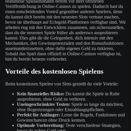
brandneue Spielautomaten bereits vor ihrer offiziellen
Veröffentlichung in Online-Casinos zu spielen. Dadurch hast du
einen entscheidenden Vorteil gegenüber anderen Spielern, denn
du kannst dich bereits mit den neuesten Slots vertraut machen,
bevor sie überhaupt auf Echtgeld-Plattformen verfügbar sind. Wir
arbeiten eng mit den Entwicklern zusammen, um sicherzustellen,
dass du die neuesten Spiele früher als anderswo ausprobieren
kannst. Dies gibt dir die Gelegenheit, dich intensiv mit den
Mechaniken, den Gewinnpotenzialen und den Bonusfunktionen
auseinanderzusetzen, ohne dafür eigenes Geld zu riskieren.
Sobald das Spiel dann offiziell in Online-Casinos verfügbar ist,
bist du bereits bestens vorbereitet.
Vorteile des kostenlosen Spielens
Beim kostenlosen Spielen von Slots genießt du viele Vorteile:
Kein finanzielles Risiko:
Du kannst die Spiele in Ruhe
ausprobieren, ohne Geld zu verlieren.
Uneingeschränktes Testen:
Spiele so lange du möchtest,
ohne Begrenzungen oder Einzahlungspflichten.
Perfekt für Anfänger:
Lerne die Regeln, Funktionen und
Gewinnchancen ohne Druck kennen.
Optimale Vorbereitung:
Teste verschiedene Strategien,
bevor du echtes Geld setzt.