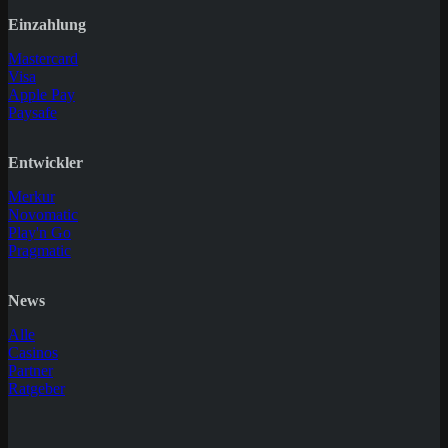
Einzahlung
Mastercard
Visa
Apple Pay
Paysafe
Entwickler
Merkur
Novomatic
Play'n Go
Pragmatic
News
Alle
Casinos
Partner
Ratgeber