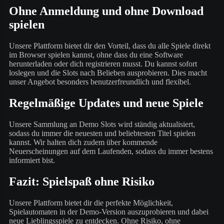
Ohne Anmeldung und ohne Download
spielen
Unsere Plattform bietet dir den Vorteil, dass du alle Spiele direkt
im Browser spielen kannst, ohne dass du eine Software
herunterladen oder dich registrieren musst. Du kannst sofort
loslegen und die Slots nach Belieben ausprobieren. Dies macht
unser Angebot besonders benutzerfreundlich und flexibel.
Regelmäßige Updates und neue Spiele
Unsere Sammlung an Demo Slots wird ständig aktualisiert,
sodass du immer die neuesten und beliebtesten Titel spielen
kannst. Wir halten dich zudem über kommende
Neuerscheinungen auf dem Laufenden, sodass du immer bestens
informiert bist.
Fazit: Spielspaß ohne Risiko
Unsere Plattform bietet dir die perfekte Möglichkeit,
Spielautomaten in der Demo-Version auszuprobieren und dabei
neue Lieblingsspiele zu entdecken. Ohne Risiko, ohne