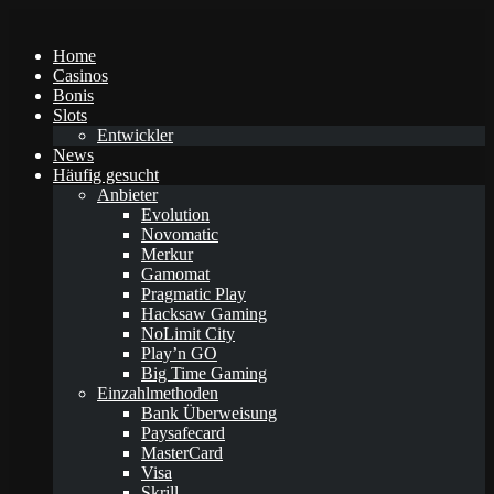
Home
Casinos
Bonis
Slots
Entwickler
News
Häufig gesucht
Anbieter
Evolution
Novomatic
Merkur
Gamomat
Pragmatic Play
Hacksaw Gaming
NoLimit City
Play’n GO
Big Time Gaming
Einzahlmethoden
Bank Überweisung
Paysafecard
MasterCard
Visa
Skrill