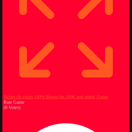
Sicher dir einen 100% Bonus bis 500€ und spiele Zlatan
Rate Game
(
0
Votes)