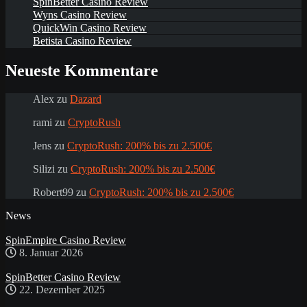
SpinBetter Casino Review
Wyns Casino Review
QuickWin Casino Review
Betista Casino Review
Neueste Kommentare
Alex
zu
Dazard
rami
zu
CryptoRush
Jens
zu
CryptoRush: 200% bis zu 2.500€
Silizi
zu
CryptoRush: 200% bis zu 2.500€
Robert99
zu
CryptoRush: 200% bis zu 2.500€
News
SpinEmpire Casino Review
8. Januar 2026
SpinBetter Casino Review
22. Dezember 2025