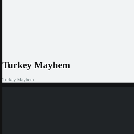
Aus
Turkey Mayhem
Turkey Mayhem