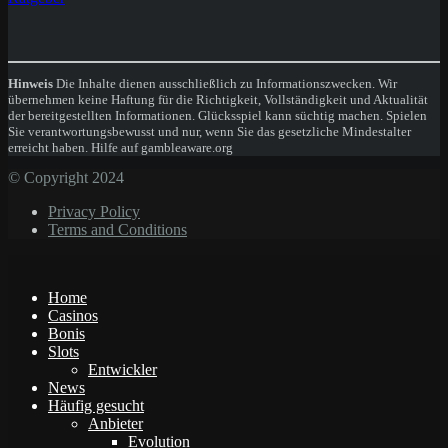
Hinweis
Die Inhalte dienen ausschließlich zu Informationszwecken. Wir
übernehmen keine Haftung für die Richtigkeit, Vollständigkeit und Aktualität
der bereitgestellten Informationen. Glücksspiel kann süchtig machen. Spielen
Sie verantwortungsbewusst und nur, wenn Sie das gesetzliche Mindestalter
erreicht haben. Hilfe auf gambleaware.org
© Copyright 2024
Privacy Policy
Terms and Conditions
Home
Casinos
Bonis
Slots
Entwickler
News
Häufig gesucht
Anbieter
Evolution