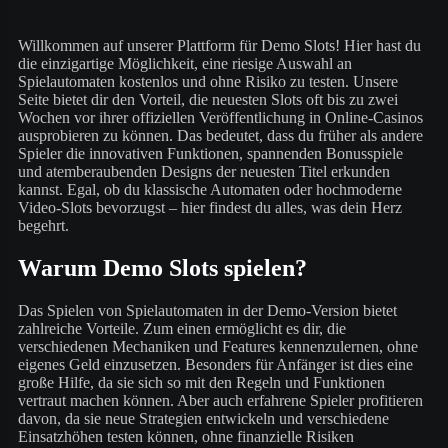
Willkommen auf unserer Plattform für Demo Slots! Hier hast du
die einzigartige Möglichkeit, eine riesige Auswahl an
Spielautomaten kostenlos und ohne Risiko zu testen. Unsere
Seite bietet dir den Vorteil, die neuesten Slots oft bis zu zwei
Wochen vor ihrer offiziellen Veröffentlichung in Online-Casinos
ausprobieren zu können. Das bedeutet, dass du früher als andere
Spieler die innovativen Funktionen, spannenden Bonusspiele
und atemberaubenden Designs der neuesten Titel erkunden
kannst. Egal, ob du klassische Automaten oder hochmoderne
Video-Slots bevorzugst – hier findest du alles, was dein Herz
begehrt.
Warum Demo Slots spielen?
Das Spielen von Spielautomaten in der Demo-Version bietet
zahlreiche Vorteile. Zum einen ermöglicht es dir, die
verschiedenen Mechaniken und Features kennenzulernen, ohne
eigenes Geld einzusetzen. Besonders für Anfänger ist dies eine
große Hilfe, da sie sich so mit den Regeln und Funktionen
vertraut machen können. Aber auch erfahrene Spieler profitieren
davon, da sie neue Strategien entwickeln und verschiedene
Einsatzhöhen testen können, ohne finanzielle Risiken