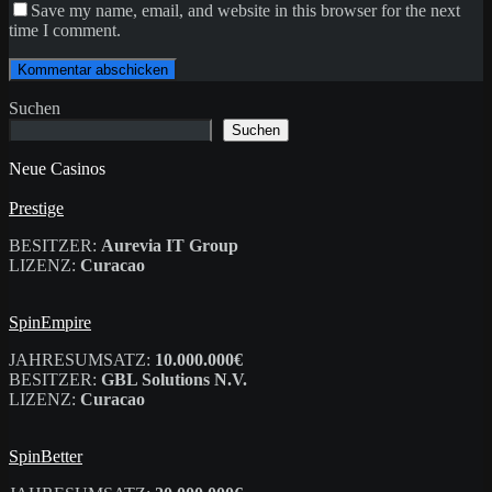
Save my name, email, and website in this browser for the next
time I comment.
Suchen
Suchen
Neue Casinos
Prestige
BESITZER:
Aurevia IT Group
LIZENZ:
Curacao
SpinEmpire
JAHRESUMSATZ:
10.000.000€
BESITZER:
GBL Solutions N.V.
LIZENZ:
Curacao
SpinBetter