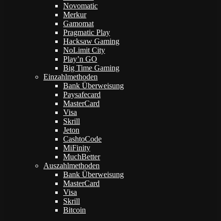
Novomatic
Merkur
Gamomat
Pragmatic Play
Hacksaw Gaming
NoLimit City
Play’n GO
Big Time Gaming
Einzahlmethoden
Bank Überweisung
Paysafecard
MasterCard
Visa
Skrill
Jeton
CashtoCode
MiFinity
MuchBetter
Auszahlmethoden
Bank Überweisung
MasterCard
Visa
Skrill
Bitcoin