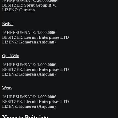
JAHRESUMSATZ:
20.000.000€
BESITZER:
Sprut Group B.V.
LIZENZ:
Curacao
Betista
JAHRESUMSATZ:
1.000.000€
BESITZER:
Liernin Enterprises LTD
LIZENZ:
Komoren (Anjouan)
QuickWin
JAHRESUMSATZ:
1.000.000€
BESITZER:
Liernin Enterprises LTD
LIZENZ:
Komoren (Anjouan)
Wyns
JAHRESUMSATZ:
1.000.000€
BESITZER:
Liernin Enterprises LTD
LIZENZ:
Komoren (Anjouan)
Neueste Beiträge