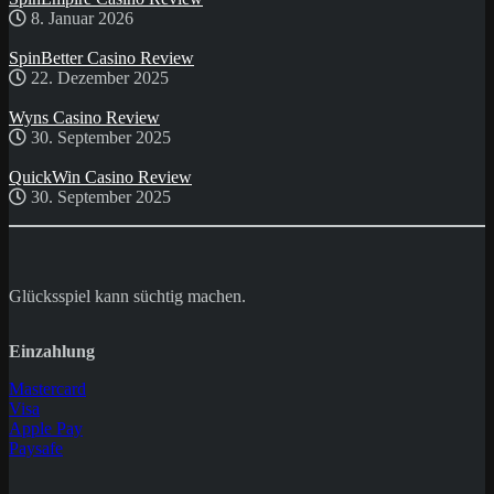
8. Januar 2026
SpinBetter Casino Review
22. Dezember 2025
Wyns Casino Review
30. September 2025
QuickWin Casino Review
30. September 2025
Glücksspiel kann süchtig machen.
Einzahlung
Mastercard
Visa
Apple Pay
Paysafe