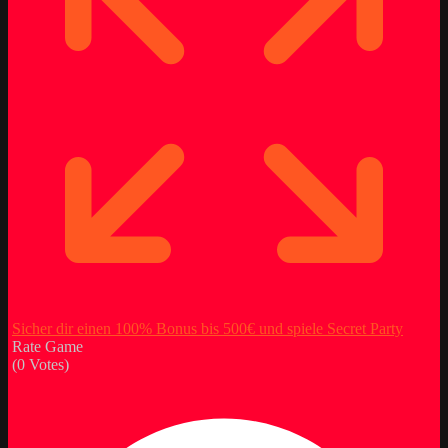
Sicher dir einen 100% Bonus bis 500€ und spiele Secret Party
Rate Game
(
0
Votes)