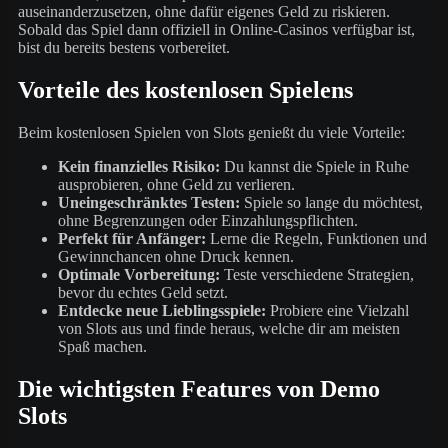
auseinanderzusetzen, ohne dafür eigenes Geld zu riskieren.
Sobald das Spiel dann offiziell in Online-Casinos verfügbar ist,
bist du bereits bestens vorbereitet.
Vorteile des kostenlosen Spielens
Beim kostenlosen Spielen von Slots genießt du viele Vorteile:
Kein finanzielles Risiko:
Du kannst die Spiele in Ruhe
ausprobieren, ohne Geld zu verlieren.
Uneingeschränktes Testen:
Spiele so lange du möchtest,
ohne Begrenzungen oder Einzahlungspflichten.
Perfekt für Anfänger:
Lerne die Regeln, Funktionen und
Gewinnchancen ohne Druck kennen.
Optimale Vorbereitung:
Teste verschiedene Strategien,
bevor du echtes Geld setzt.
Entdecke neue Lieblingsspiele:
Probiere eine Vielzahl
von Slots aus und finde heraus, welche dir am meisten
Spaß machen.
Die wichtigsten Features von Demo
Slots