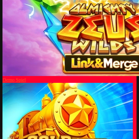
Demo Spiel