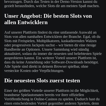
bevorzugen. Durch das Testen in der Demo-Version kannst du
gezielt herausfinden, welche Slots dir am meisten Spaß machen.
Unser Angebot: Die besten Slots von
allen Entwicklern
Auf unserer Plattform findest du eine umfassende Auswahl an
Slots von allen namhaften Entwicklern der Branche. Egal, ob du
Slots mit Freispielen, Multiplikatoren, kaskadierenden Walzen
oder progressiven Jackpots suchst – wir bieten dir eine riesige
Bandbreite an Optionen. Unsere Sammlung wird ständig
aktualisiert, sodass du immer die neuesten und beliebtesten Spiele
ausprobieren kannst. Ein weiterer Vorteil unserer Plattform ist,
dass du keine Anmeldung oder Software-Downloads benötigst.
Alle Spiele sind direkt in deinem Browser spielbar, ohne
versteckte Kosten oder Verpflichtungen.
Die neuesten Slots zuerst testen
Einer der größten Vorteile unserer Plattform ist die Möglichkeit,
brandneue Spielautomaten bereits vor ihrer offiziellen
Veröffentlichung in Online-Casinos zu spielen. Dadurch hast du
einen entscheidenden Vorteil gegenüber anderen Spielern, denn