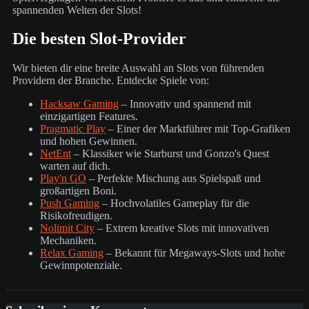
spannenden Welten der Slots!
Die besten Slot-Provider
Wir bieten dir eine breite Auswahl an Slots von führenden
Providern der Branche. Entdecke Spiele von:
Hacksaw Gaming
– Innovativ und spannend mit
einzigartigen Features.
Pragmatic Play
– Einer der Marktführer mit Top-Grafiken
und hohen Gewinnen.
NetEnt
– Klassiker wie Starburst und Gonzo's Quest
warten auf dich.
Play'n GO
– Perfekte Mischung aus Spielspaß und
großartigen Boni.
Push Gaming
– Hochvolatiles Gameplay für die
Risikofreudigen.
Nolimit City
– Extrem kreative Slots mit innovativen
Mechaniken.
Relax Gaming
– Bekannt für Megaways-Slots und hohe
Gewinnpotenziale.