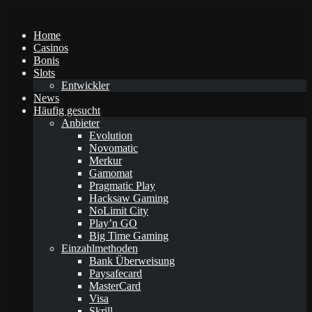
Home
Casinos
Bonis
Slots
Entwickler
News
Häufig gesucht
Anbieter
Evolution
Novomatic
Merkur
Gamomat
Pragmatic Play
Hacksaw Gaming
NoLimit City
Play’n GO
Big Time Gaming
Einzahlmethoden
Bank Überweisung
Paysafecard
MasterCard
Visa
Skrill