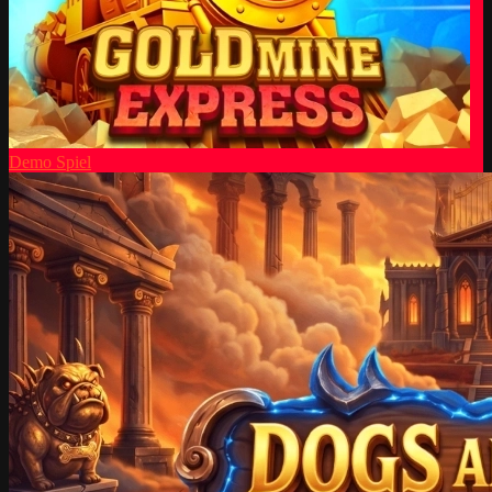
Demo Spiel