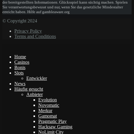
der bereitgestellten Informationen. Glücksspiel kann süchtig machen. Spielen
Sie verantwortungsbewusst und nur, wenn Sie das gesetzliche Mindestalter
erreicht haben. Hilfe auf gambleaware.org
© Copyright 2024
Privacy Policy
Terms and Conditions
Home
Casinos
Bonis
Slots
Entwickler
News
Häufig gesucht
Anbieter
Evolution
Novomatic
Merkur
Gamomat
Pragmatic Play
Hacksaw Gaming
NoLimit City