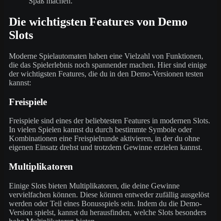
Spaß machen.
Die wichtigsten Features von Demo
Slots
Moderne Spielautomaten haben eine Vielzahl von Funktionen,
die das Spielerlebnis noch spannender machen. Hier sind einige
der wichtigsten Features, die du in den Demo-Versionen testen
kannst:
Freispiele
Freispiele sind eines der beliebtesten Features in modernen Slots.
In vielen Spielen kannst du durch bestimmte Symbole oder
Kombinationen eine Freispielrunde aktivieren, in der du ohne
eigenen Einsatz drehst und trotzdem Gewinne erzielen kannst.
Multiplikatoren
Einige Slots bieten Multiplikatoren, die deine Gewinne
vervielfachen können. Diese können entweder zufällig ausgelöst
werden oder Teil eines Bonusspiels sein. Indem du die Demo-
Version spielst, kannst du herausfinden, welche Slots besonders