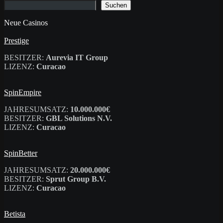
Suchen
Neue Casinos
Prestige
BESITZER:
Aurevia IT Group
LIZENZ:
Curacao
SpinEmpire
JAHRESUMSATZ:
10.000.000€
BESITZER:
GBL Solutions N.V.
LIZENZ:
Curacao
SpinBetter
JAHRESUMSATZ:
20.000.000€
BESITZER:
Sprut Group B.V.
LIZENZ:
Curacao
Betista