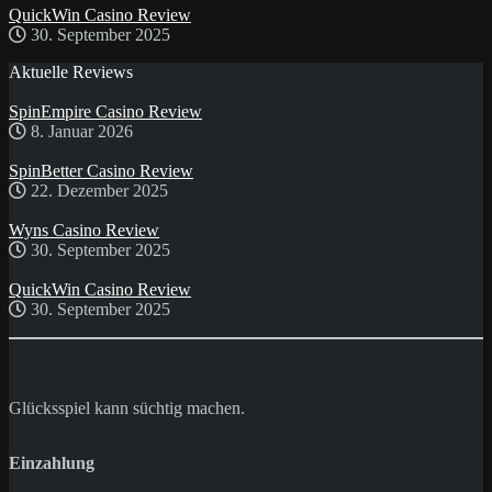
QuickWin Casino Review
30. September 2025
Aktuelle Reviews
SpinEmpire Casino Review
8. Januar 2026
SpinBetter Casino Review
22. Dezember 2025
Wyns Casino Review
30. September 2025
QuickWin Casino Review
30. September 2025
Glücksspiel kann süchtig machen.
Einzahlung