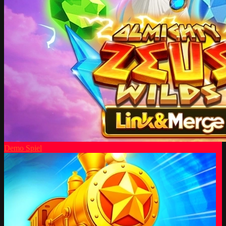
Demo Spiel