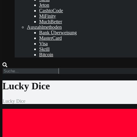
Jeton
CashtoCode
MiFinity
MuchBetter
Auszahlmethoden
Bank Überweisung
MasterCard
Visa
Skrill
Bitcoin
Lucky Dice
Lucky Dice