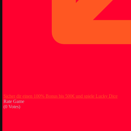
Sicher dir einen 100% Bonus bis 500€ und spiele Lucky Dice
Rate Game
(
0
Votes)