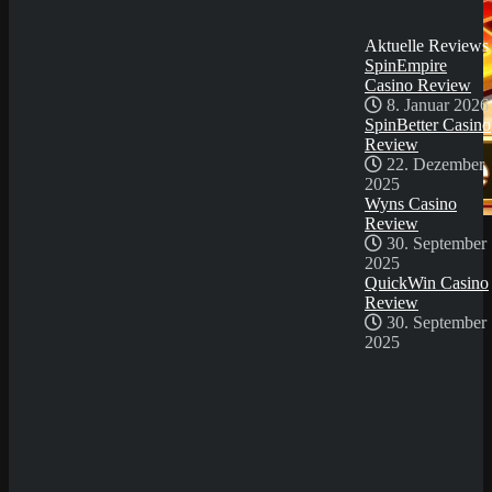
30. September
2025
Aktuelle Reviews
SpinEmpire
Casino Review
8. Januar 2026
SpinBetter Casino
Review
22. Dezember
2025
Wyns Casino
Review
Demo Spiel
30. September
2025
QuickWin Casino
Review
30. September
2025