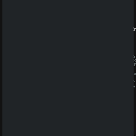
Prestige
SpinE
BESITZER:
JAHRES
Aurevia
10.000.0
IT
BESITZE
Group
GBL
LIZENZ:
Solution
Curacao
N.V.
LIZENZ:
Curacao