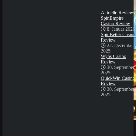
30. September
2025
Aktuelle Reviews
SpinEmpire
Casino Review
8. Januar 2026
SpinBetter Casino
Review
22. Dezember
2025
Wyns Casino
Review
30. September
2025
QuickWin Casino
Review
30. September
2025
Demo Spiel