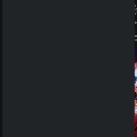
JAHRESUMSATZ:
JAHRES
1.000.000€
1.000.00
BESITZER:
BESITZE
Liernin
Liernin
Enterprises
Enterpri
LTD
LTD
LIZENZ:
LIZENZ:
Komoren
Komore
(Anjouan)
(Anjoua
Neueste
Beiträge
SpinEmpir
e Casino
Review
SpinBetter
Casino
Review
Wyns
Casino