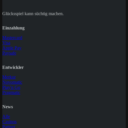
Glücksspiel kann süchtig machen.
Einzahlung
Mastercard
Visa
Apple Pay
Paysafe
Entwickler
Merkur
Novomatic
Play'n Go
Pragmatic
News
Alle
Casinos
Partner