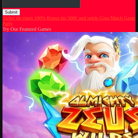
Submit
Sicher dir einen 100% Bonus bis 500€ und spiele Giga Match Gems
Party
Try Our Featured Games