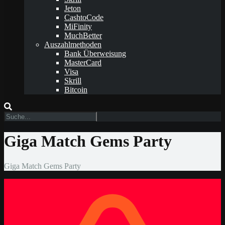
Jeton
CashtoCode
MiFinity
MuchBetter
Auszahlmethoden
Bank Überweisung
MasterCard
Visa
Skrill
Bitcoin
Giga Match Gems Party
Giga Match Gems Party