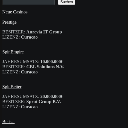
Suchen
Neue Casinos
Prestige
BESITZER:
Aurevia IT Group
LIZENZ:
Curacao
SpinEmpire
JAHRESUMSATZ:
10.000.000€
BESITZER:
GBL Solutions N.V.
LIZENZ:
Curacao
SpinBetter
JAHRESUMSATZ:
20.000.000€
BESITZER:
Sprut Group B.V.
LIZENZ:
Curacao
Betista