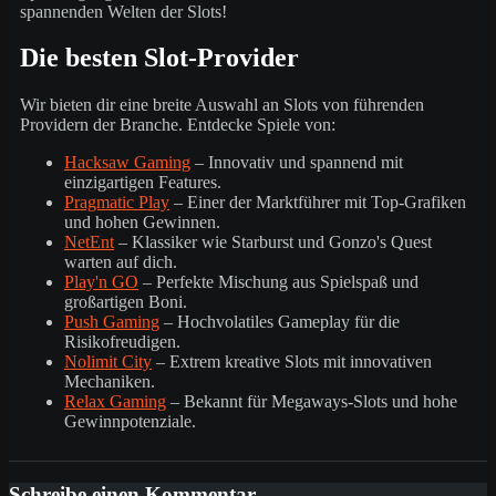
spannenden Welten der Slots!
Die besten Slot-Provider
Wir bieten dir eine breite Auswahl an Slots von führenden
Providern der Branche. Entdecke Spiele von:
Hacksaw Gaming
– Innovativ und spannend mit
einzigartigen Features.
Pragmatic Play
– Einer der Marktführer mit Top-Grafiken
und hohen Gewinnen.
NetEnt
– Klassiker wie Starburst und Gonzo's Quest
warten auf dich.
Play'n GO
– Perfekte Mischung aus Spielspaß und
großartigen Boni.
Push Gaming
– Hochvolatiles Gameplay für die
Risikofreudigen.
Nolimit City
– Extrem kreative Slots mit innovativen
Mechaniken.
Relax Gaming
– Bekannt für Megaways-Slots und hohe
Gewinnpotenziale.
Schreibe einen Kommentar