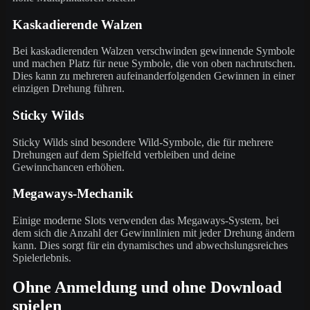
Kaskadierende Walzen
Bei kaskadierenden Walzen verschwinden gewinnende Symbole
und machen Platz für neue Symbole, die von oben nachrutschen.
Dies kann zu mehreren aufeinanderfolgenden Gewinnen in einer
einzigen Drehung führen.
Sticky Wilds
Sticky Wilds sind besondere Wild-Symbole, die für mehrere
Drehungen auf dem Spielfeld verbleiben und deine
Gewinnchancen erhöhen.
Megaways-Mechanik
Einige moderne Slots verwenden das Megaways-System, bei
dem sich die Anzahl der Gewinnlinien mit jeder Drehung ändern
kann. Dies sorgt für ein dynamisches und abwechslungsreiches
Spielerlebnis.
Ohne Anmeldung und ohne Download
spielen