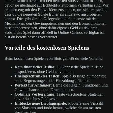
du kannst dich bereits mit den neuesten Slots vertraut machen,
bevor sie überhaupt auf Echtgeld-Plattformen verfügbar sind. Wir
arbeiten eng mit den Entwicklern zusammen, um sicherzustellen,
dass du die neuesten Spiele früher als anderswo ausprobieren
kannst. Dies gibt dir die Gelegenheit, dich intensiv mit den
Mechaniken, den Gewinnpotenzialen und den Bonusfunktionen
auseinanderzusetzen, ohne dafür eigenes Geld zu riskieren.
Sobald das Spiel dann offiziell in Online-Casinos verfügbar ist,
bist du bereits bestens vorbereitet.
Vorteile des kostenlosen Spielens
Beim kostenlosen Spielen von Slots genießt du viele Vorteile:
Kein finanzielles Risiko:
Du kannst die Spiele in Ruhe
ausprobieren, ohne Geld zu verlieren.
Uneingeschränktes Testen:
Spiele so lange du möchtest,
ohne Begrenzungen oder Einzahlungspflichten.
Perfekt für Anfänger:
Lerne die Regeln, Funktionen und
Gewinnchancen ohne Druck kennen.
Optimale Vorbereitung:
Teste verschiedene Strategien,
bevor du echtes Geld setzt.
Entdecke neue Lieblingsspiele:
Probiere eine Vielzahl
von Slots aus und finde heraus, welche dir am meisten
Spaß machen.