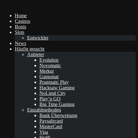
Home
Casinos
Bonis
Slots
Entwickler
News
Häufig gesucht
Anbieter
Evolution
Novomatic
Merkur
Gamomat
Pragmatic Play
Hacksaw Gaming
NoLimit City
Play’n GO
Big Time Gaming
Einzahlmethoden
Bank Überweisung
Paysafecard
MasterCard
Visa
Skrill