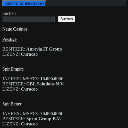
Suchen
Suchen
Neue Casinos
Prestige
BESITZER:
Aurevia IT Group
LIZENZ:
Curacao
SpinEmpire
JAHRESUMSATZ:
10.000.000€
BESITZER:
GBL Solutions N.V.
LIZENZ:
Curacao
SpinBetter
JAHRESUMSATZ:
20.000.000€
BESITZER:
Sprut Group B.V.
LIZENZ:
Curacao