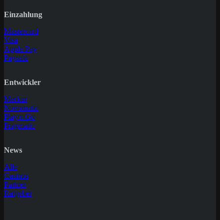
Einzahlung
Mastercard
Visa
Apple Pay
Paysafe
Entwickler
Merkur
Novomatic
Play'n Go
Pragmatic
News
Alle
Casinos
Partner
Ratgeber