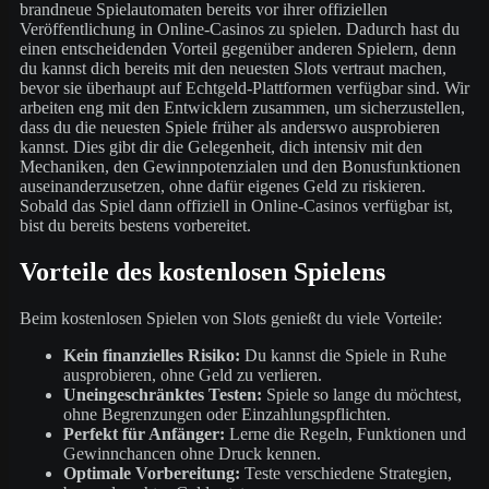
brandneue Spielautomaten bereits vor ihrer offiziellen
Veröffentlichung in Online-Casinos zu spielen. Dadurch hast du
einen entscheidenden Vorteil gegenüber anderen Spielern, denn
du kannst dich bereits mit den neuesten Slots vertraut machen,
bevor sie überhaupt auf Echtgeld-Plattformen verfügbar sind. Wir
arbeiten eng mit den Entwicklern zusammen, um sicherzustellen,
dass du die neuesten Spiele früher als anderswo ausprobieren
kannst. Dies gibt dir die Gelegenheit, dich intensiv mit den
Mechaniken, den Gewinnpotenzialen und den Bonusfunktionen
auseinanderzusetzen, ohne dafür eigenes Geld zu riskieren.
Sobald das Spiel dann offiziell in Online-Casinos verfügbar ist,
bist du bereits bestens vorbereitet.
Vorteile des kostenlosen Spielens
Beim kostenlosen Spielen von Slots genießt du viele Vorteile:
Kein finanzielles Risiko:
Du kannst die Spiele in Ruhe
ausprobieren, ohne Geld zu verlieren.
Uneingeschränktes Testen:
Spiele so lange du möchtest,
ohne Begrenzungen oder Einzahlungspflichten.
Perfekt für Anfänger:
Lerne die Regeln, Funktionen und
Gewinnchancen ohne Druck kennen.
Optimale Vorbereitung:
Teste verschiedene Strategien,