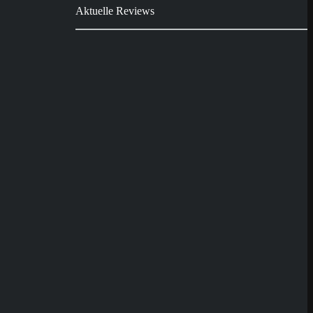
Aktuelle Reviews