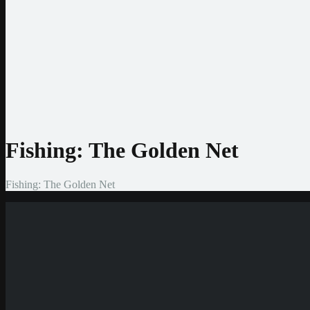
Aus
Fishing: The Golden Net
Fishing: The Golden Net