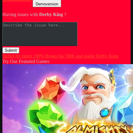
Demoversion
Having issues with
Derby King
?
Submit
Sicher dir einen 100% Bonus bis 500€ und spiele Derby King
Try Our Featured Games