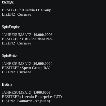
Prestige
BESITZER:
Aurevia IT Group
LIZENZ:
Curacao
SpinEmpire
JAHRESUMSATZ:
10.000.000€
BESITZER:
GBL Solutions N.V.
LIZENZ:
Curacao
SpinBetter
JAHRESUMSATZ:
20.000.000€
BESITZER:
Sprut Group B.V.
LIZENZ:
Curacao
Betista
JAHRESUMSATZ:
1.000.000€
BESITZER:
Liernin Enterprises LTD
LIZENZ:
Komoren (Anjouan)