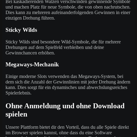
Bei kaskadierenden Walzen verschwinden gewinnende Symbole
und machen Platz für neue Symbole, die von oben nachrutschen.
Dies kann zu mehreren aufeinanderfolgenden Gewinnen in einer
einzigen Drehung führen.
Sticky Wilds
Sticky Wilds sind besondere Wild-Symbole, die für mehrere
Drehungen auf dem Spielfeld verbleiben und deine
Gewinnchancen erhöhen.
Megaways-Mechanik
Einige moderne Slots verwenden das Megaways-System, bei
dem sich die Anzahl der Gewinnlinien mit jeder Drehung ändern
kann. Dies sorgt für ein dynamisches und abwechslungsreiches
Spielerlebnis.
Ohne Anmeldung und ohne Download
spielen
Unsere Plattform bietet dir den Vorteil, dass du alle Spiele direkt
im Browser spielen kannst, ohne dass du eine Software