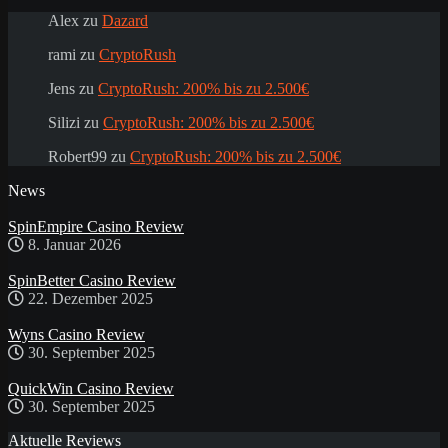
Alex
zu
Dazard
rami
zu
CryptoRush
Jens
zu
CryptoRush: 200% bis zu 2.500€
Silizi
zu
CryptoRush: 200% bis zu 2.500€
Robert99
zu
CryptoRush: 200% bis zu 2.500€
News
SpinEmpire Casino Review
8. Januar 2026
SpinBetter Casino Review
22. Dezember 2025
Wyns Casino Review
30. September 2025
QuickWin Casino Review
30. September 2025
Aktuelle Reviews