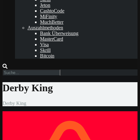
Jeton
CashtoCode
MiFinity
MuchBetter
Auszahlmethoden
Bank Überweisung
MasterCard
Visa
Skrill
Bitcoin
Derby King
Derby King