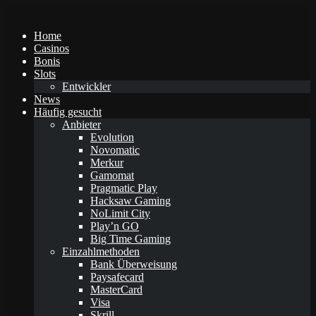
Home
Casinos
Bonis
Slots
Entwickler
News
Häufig gesucht
Anbieter
Evolution
Novomatic
Merkur
Gamomat
Pragmatic Play
Hacksaw Gaming
NoLimit City
Play’n GO
Big Time Gaming
Einzahlmethoden
Bank Überweisung
Paysafecard
MasterCard
Visa
Skrill