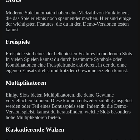
Moderne Spielautomaten haben eine Vielzahl von Funktionen,
die das Spielerlebnis noch spannender machen. Hier sind einige
der wichtigsten Features, die du in den Demo-Versionen testen
kannst:
Freispiele
Freispiele sind eines der beliebtesten Features in modernen Slots.
In vielen Spielen kannst du durch bestimmte Symbole oder
Kombinationen eine Freispielrunde aktivieren, in der du ohne
eigenen Einsatz drehst und trotzdem Gewinne erzielen kannst.
Multiplikatoren
Einige Slots bieten Multiplikatoren, die deine Gewinne
vervielfachen können. Diese können entweder zufällig ausgelöst
werden oder Teil eines Bonusspiels sein. Indem du die Demo-
Version spielst, kannst du herausfinden, welche Slots besonders
hohe Multiplikatoren bieten.
Kaskadierende Walzen