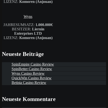
LIZENZ:
Komoren (Anjouan)
Wyns
JAHRESUMSATZ:
1.000.000€
BESITZER:
Liernin
Enterprises LTD
LIZENZ:
Komoren (Anjouan)
Neueste Beiträge
SpinEmpire Casino Review
SpinBetter Casino Review
Wyns Casino Review
QuickWin Casino Review
Betista Casino Review
Neueste Kommentare