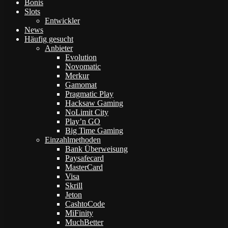
Bonis
Slots
Entwickler
News
Häufig gesucht
Anbieter
Evolution
Novomatic
Merkur
Gamomat
Pragmatic Play
Hacksaw Gaming
NoLimit City
Play’n GO
Big Time Gaming
Einzahlmethoden
Bank Überweisung
Paysafecard
MasterCard
Visa
Skrill
Jeton
CashtoCode
MiFinity
MuchBetter