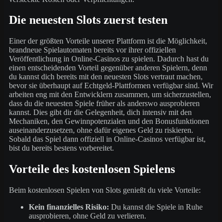
Die neuesten Slots zuerst testen
Einer der größten Vorteile unserer Plattform ist die Möglichkeit,
brandneue Spielautomaten bereits vor ihrer offiziellen
Veröffentlichung in Online-Casinos zu spielen. Dadurch hast du
einen entscheidenden Vorteil gegenüber anderen Spielern, denn
du kannst dich bereits mit den neuesten Slots vertraut machen,
bevor sie überhaupt auf Echtgeld-Plattformen verfügbar sind. Wir
arbeiten eng mit den Entwicklern zusammen, um sicherzustellen,
dass du die neuesten Spiele früher als anderswo ausprobieren
kannst. Dies gibt dir die Gelegenheit, dich intensiv mit den
Mechaniken, den Gewinnpotenzialen und den Bonusfunktionen
auseinanderzusetzen, ohne dafür eigenes Geld zu riskieren.
Sobald das Spiel dann offiziell in Online-Casinos verfügbar ist,
bist du bereits bestens vorbereitet.
Vorteile des kostenlosen Spielens
Beim kostenlosen Spielen von Slots genießt du viele Vorteile:
Kein finanzielles Risiko:
Du kannst die Spiele in Ruhe
ausprobieren, ohne Geld zu verlieren.