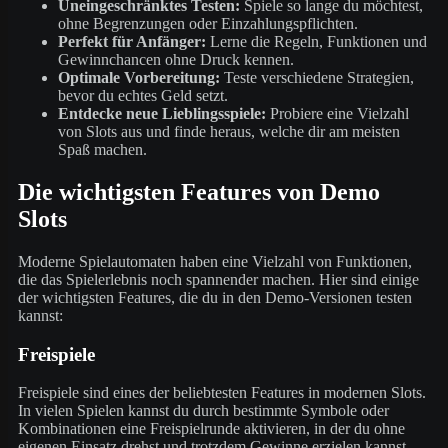
Uneingeschränktes Testen:
Spiele so lange du möchtest,
ohne Begrenzungen oder Einzahlungspflichten.
Perfekt für Anfänger:
Lerne die Regeln, Funktionen und
Gewinnchancen ohne Druck kennen.
Optimale Vorbereitung:
Teste verschiedene Strategien,
bevor du echtes Geld setzt.
Entdecke neue Lieblingsspiele:
Probiere eine Vielzahl
von Slots aus und finde heraus, welche dir am meisten
Spaß machen.
Die wichtigsten Features von Demo
Slots
Moderne Spielautomaten haben eine Vielzahl von Funktionen,
die das Spielerlebnis noch spannender machen. Hier sind einige
der wichtigsten Features, die du in den Demo-Versionen testen
kannst:
Freispiele
Freispiele sind eines der beliebtesten Features in modernen Slots.
In vielen Spielen kannst du durch bestimmte Symbole oder
Kombinationen eine Freispielrunde aktivieren, in der du ohne
eigenen Einsatz drehst und trotzdem Gewinne erzielen kannst.