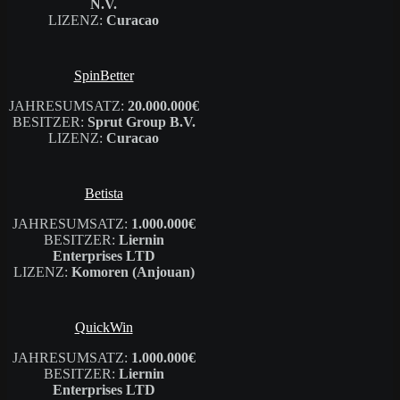
N.V.
LIZENZ:
Curacao
SpinBetter
JAHRESUMSATZ:
20.000.000€
BESITZER:
Sprut Group B.V.
LIZENZ:
Curacao
Betista
JAHRESUMSATZ:
1.000.000€
BESITZER:
Liernin
Enterprises LTD
LIZENZ:
Komoren (Anjouan)
QuickWin
JAHRESUMSATZ:
1.000.000€
BESITZER:
Liernin
Enterprises LTD