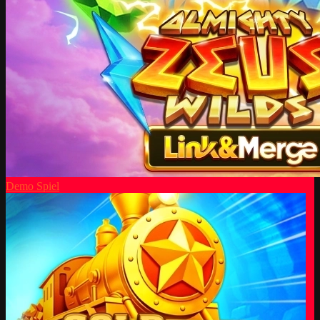
Demo Spiel