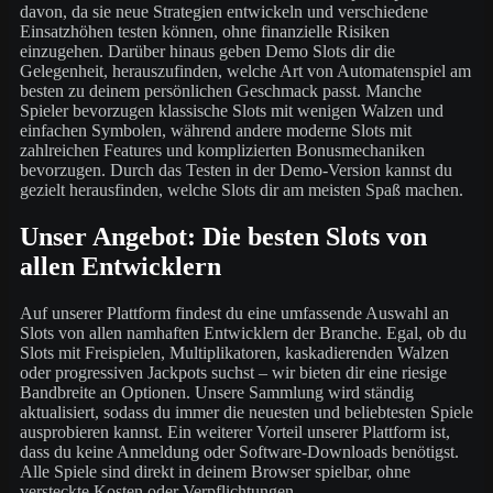
davon, da sie neue Strategien entwickeln und verschiedene
Einsatzhöhen testen können, ohne finanzielle Risiken
einzugehen. Darüber hinaus geben Demo Slots dir die
Gelegenheit, herauszufinden, welche Art von Automatenspiel am
besten zu deinem persönlichen Geschmack passt. Manche
Spieler bevorzugen klassische Slots mit wenigen Walzen und
einfachen Symbolen, während andere moderne Slots mit
zahlreichen Features und komplizierten Bonusmechaniken
bevorzugen. Durch das Testen in der Demo-Version kannst du
gezielt herausfinden, welche Slots dir am meisten Spaß machen.
Unser Angebot: Die besten Slots von
allen Entwicklern
Auf unserer Plattform findest du eine umfassende Auswahl an
Slots von allen namhaften Entwicklern der Branche. Egal, ob du
Slots mit Freispielen, Multiplikatoren, kaskadierenden Walzen
oder progressiven Jackpots suchst – wir bieten dir eine riesige
Bandbreite an Optionen. Unsere Sammlung wird ständig
aktualisiert, sodass du immer die neuesten und beliebtesten Spiele
ausprobieren kannst. Ein weiterer Vorteil unserer Plattform ist,
dass du keine Anmeldung oder Software-Downloads benötigst.
Alle Spiele sind direkt in deinem Browser spielbar, ohne
versteckte Kosten oder Verpflichtungen.