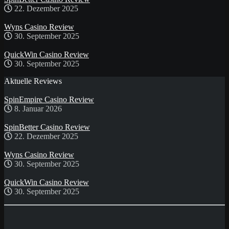
22. Dezember 2025
Wyns Casino Review
30. September 2025
QuickWin Casino Review
30. September 2025
Aktuelle Reviews
SpinEmpire Casino Review
8. Januar 2026
SpinBetter Casino Review
22. Dezember 2025
Wyns Casino Review
30. September 2025
QuickWin Casino Review
30. September 2025