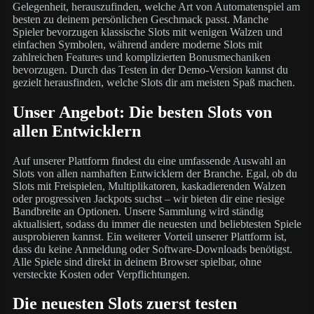
Gelegenheit, herauszufinden, welche Art von Automatenspiel am
besten zu deinem persönlichen Geschmack passt. Manche
Spieler bevorzugen klassische Slots mit wenigen Walzen und
einfachen Symbolen, während andere moderne Slots mit
zahlreichen Features und komplizierten Bonusmechaniken
bevorzugen. Durch das Testen in der Demo-Version kannst du
gezielt herausfinden, welche Slots dir am meisten Spaß machen.
Unser Angebot: Die besten Slots von
allen Entwicklern
Auf unserer Plattform findest du eine umfassende Auswahl an
Slots von allen namhaften Entwicklern der Branche. Egal, ob du
Slots mit Freispielen, Multiplikatoren, kaskadierenden Walzen
oder progressiven Jackpots suchst – wir bieten dir eine riesige
Bandbreite an Optionen. Unsere Sammlung wird ständig
aktualisiert, sodass du immer die neuesten und beliebtesten Spiele
ausprobieren kannst. Ein weiterer Vorteil unserer Plattform ist,
dass du keine Anmeldung oder Software-Downloads benötigst.
Alle Spiele sind direkt in deinem Browser spielbar, ohne
versteckte Kosten oder Verpflichtungen.
Die neuesten Slots zuerst testen