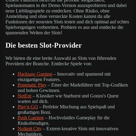
Spielautomaten in der Demo-Version auszuprobieren und dabei
neue Lieblingsspiele zu entdecken. Ohne Risiko, ohne
Anmeldung und ohne versteckte Kosten kannst du alle
Funktionen der neuesten Slots testen und dich optimal auf echtes
Spielvergnügen vorbereiten. Probiere es aus und entdecke die
spannenden Welten der Slots!
Die besten Slot-Provider
Wir bieten dir eine breite Auswahl an Slots von führenden
Providern der Branche. Entdecke Spiele von:
Hacksaw Gaming
– Innovativ und spannend mit
einzigartigen Features.
Pragmatic Play
– Einer der Marktführer mit Top-Grafiken
und hohen Gewinnen.
NetEnt
– Klassiker wie Starburst und Gonzo's Quest
warten auf dich.
Play'n GO
– Perfekte Mischung aus Spielspaß und
großartigen Boni.
Push Gaming
– Hochvolatiles Gameplay für die
Risikofreudigen.
Nolimit City
– Extrem kreative Slots mit innovativen
Mechaniken.