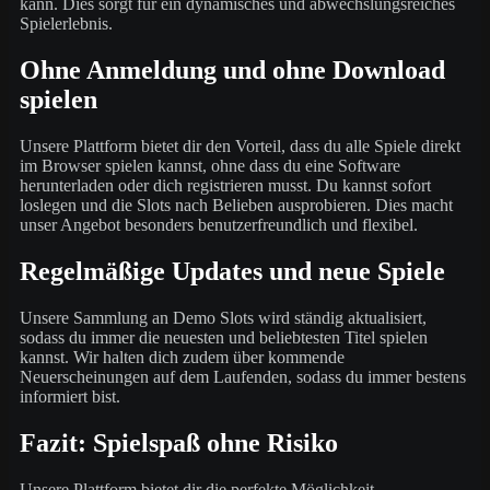
kann. Dies sorgt für ein dynamisches und abwechslungsreiches
Spielerlebnis.
Ohne Anmeldung und ohne Download
spielen
Unsere Plattform bietet dir den Vorteil, dass du alle Spiele direkt
im Browser spielen kannst, ohne dass du eine Software
herunterladen oder dich registrieren musst. Du kannst sofort
loslegen und die Slots nach Belieben ausprobieren. Dies macht
unser Angebot besonders benutzerfreundlich und flexibel.
Regelmäßige Updates und neue Spiele
Unsere Sammlung an Demo Slots wird ständig aktualisiert,
sodass du immer die neuesten und beliebtesten Titel spielen
kannst. Wir halten dich zudem über kommende
Neuerscheinungen auf dem Laufenden, sodass du immer bestens
informiert bist.
Fazit: Spielspaß ohne Risiko
Unsere Plattform bietet dir die perfekte Möglichkeit,