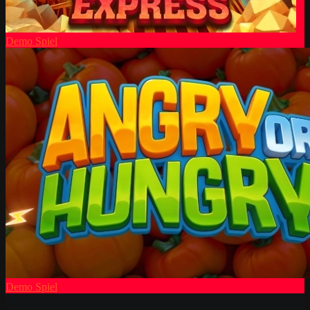
Demo Spiel
Demo Spiel