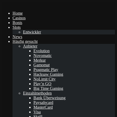
Home
Casinos
Bonis
Slots
Entwickler
News
Häufig gesucht
Anbieter
Evolution
Novomatic
Merkur
Gamomat
Pragmatic Play
Hacksaw Gaming
NoLimit City
Play’n GO
Big Time Gaming
Einzahlmethoden
Bank Überweisung
Paysafecard
MasterCard
Visa
Skrill