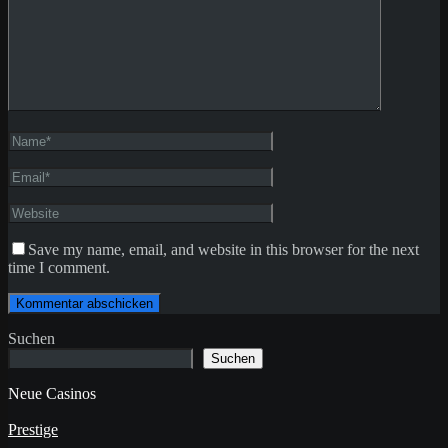
Save my name, email, and website in this browser for the next
time I comment.
Suchen
Suchen
Neue Casinos
Prestige