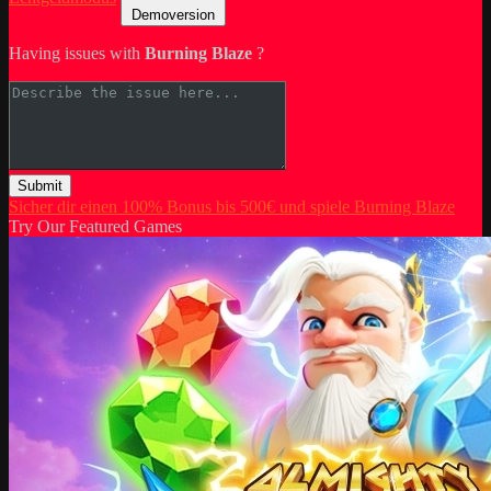
Demoversion
Having issues with
Burning Blaze
?
Submit
Sicher dir einen 100% Bonus bis 500€ und spiele Burning Blaze
Try Our Featured Games